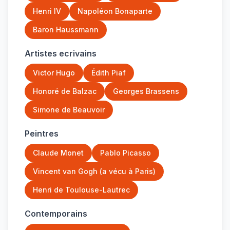
Henri IV
Napoléon Bonaparte
Baron Haussmann
Artistes ecrivains
Victor Hugo
Édith Piaf
Honoré de Balzac
Georges Brassens
Simone de Beauvoir
Peintres
Claude Monet
Pablo Picasso
Vincent van Gogh (a vécu à Paris)
Henri de Toulouse-Lautrec
Contemporains