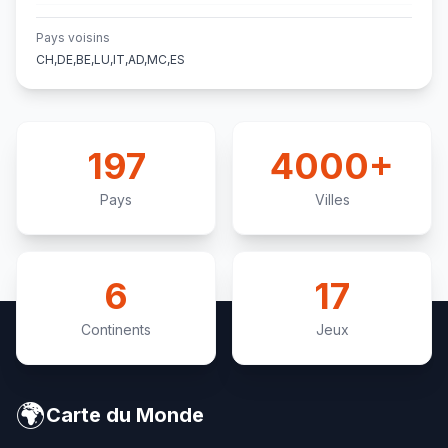
Pays voisins
CH,DE,BE,LU,IT,AD,MC,ES
197
4000+
Pays
Villes
6
17
Continents
Jeux
🌍
Carte du Monde