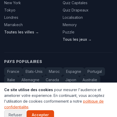
New York
Quiz Capitales
Tokyo
Quiz Drapeaux
Londres
Localisation
Marrakech
Memory
Toutes les villes →
Puzzle
Tous les jeux →
PAYS POPULAIRES
France
Etats-Unis
Maroc
Espagne
Portugal
Italie
Allemagne
Canada
Japon
Australie
Bresil
Algerie
Tunisie
Belgique
Drapeaux
Ce site utilise des cookies
pour mesurer l'audience et
ameliorer votre experience. En continuant, vous acceptez
l'utilisation de cookies conformement a notre
politique de
confidentialite
.
© 2005-2026 Carte du Monde. Tous droits reserves.
FAQ
•
Contact
•
Confidentialite
•
Voyage au Maroc
Refuser
Accepter