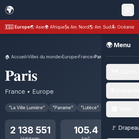
🌍
🇪🇺 Europe
🌏 Asie
🌍 Afrique
🗽 Am. Nord
🌎 Am. Sud
🏝️ Océanie
🌍 Menu
🏠 Accueil
›
Villes du monde
›
Europe
›
France
›
Paris
Paris
🗺️ Cartes
🌐 Interacti
France • Europe
"La Ville Lumière"
"Paname"
"Lutèce"
🏙️ Villes
2 138 551
105.4
🚩 Drapea
Habitants
km²