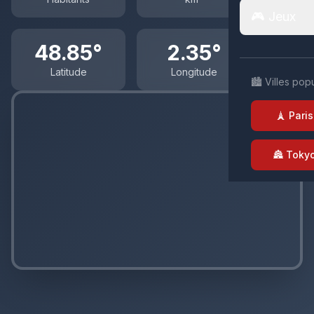
🎮 Jeux
48.85°
2.35°
Latitude
Longitude
🏙️ Villes pop
🗼 Paris
🏯 Toky