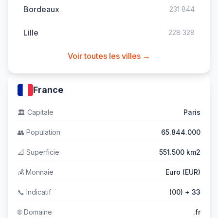
Bordeaux
231 844
Lille
228 328
Voir toutes les villes →
France
🏛️
Capitale
Paris
👥
Population
65.844.000
📐
Superficie
551.500 km2
💰
Monnaie
Euro (EUR)
📞
Indicatif
(00) + 33
🌐
Domaine
.fr