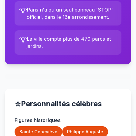
💡
Paris n'a qu'un seul panneau 'STOP'
officiel, dans le 16e arrondissement.
💡
La ville compte plus de 470 parcs et
jardins.
⭐
Personnalités célèbres
Figures historiques
Sainte Geneviève
Philippe Auguste