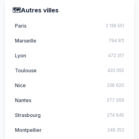
🗺️
Autres villes
Paris
2 138 551
Marseille
794 811
Lyon
472 317
Toulouse
433 055
Nice
338 620
Nantes
277 269
Strasbourg
274 845
Montpellier
248 252