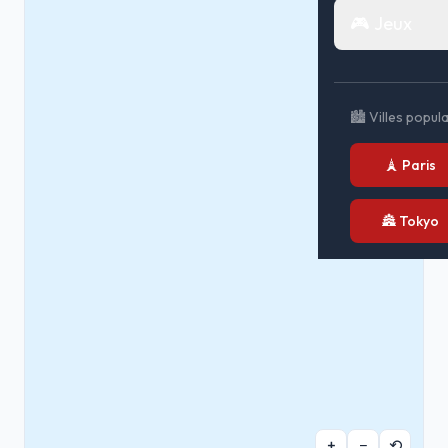
🎮 Jeux
🏙️ Villes popul
🗼 Paris
🏯 Tokyo
+
−
⟲