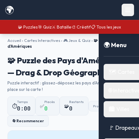
🌍
🧩 Puzzles
🎯 Quiz
⚔️ Bataille
🎨 Créatif
📋 Tous les jeux
Accueil
›
Cartes Interactives
›
🎮 Jeux & Quiz
›
🧩 Puzzle des Pays
🌍 Menu
d'Amériques
🧩 Puzzle des Pays d'Amériques
— Drag & Drop Géographie
🗺️ Cartes
Puzzle interactif : glissez-déposez les pays d'Amériques à leur
place sur la carte !
🌐 Interactiv
Temps
Placés
Restants
⏱️
✅
🧩
Progression
0:00
0
0
🏙️ Villes
🔄 Recommencer
🚩 Drapeau