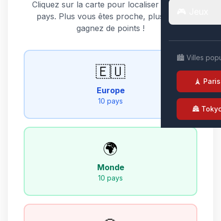
Cliquez sur la carte pour localiser chaque
🎮 Jeux
pays. Plus vous êtes proche, plus vous
gagnez de points !
🏙️ Villes pop
🇪🇺
🗼 Paris
Europe
10 pays
🏯 Toky
🌍
Monde
10 pays