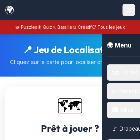
🌍
🧩 Puzzles
🎯 Quiz
⚔️ Bataille
🎨 Créatif
📋 Tous les jeux
🌍 Menu
📍 Jeu de Localisation
Cliquez sur la carte pour localiser chaque pays
🗺️ Cartes
🌐 Interacti
🗺️
🏙️ Villes
Prêt à jouer ?
🚩 Drapea