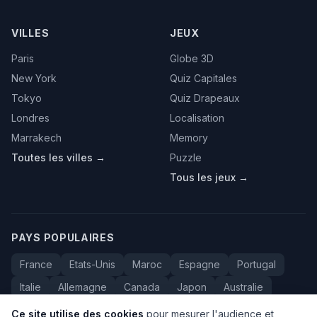
VILLES
JEUX
Paris
Globe 3D
New York
Quiz Capitales
Tokyo
Quiz Drapeaux
Londres
Localisation
Marrakech
Memory
Toutes les villes →
Puzzle
Tous les jeux →
PAYS POPULAIRES
France
Etats-Unis
Maroc
Espagne
Portugal
Italie
Allemagne
Canada
Japon
Australie
Bresil
Algerie
Tunisie
Belgique
Drapeaux
Ce site utilise des cookies
pour mesurer l'audience et