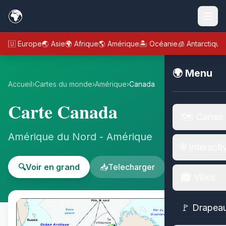
🌍
🇪🇺 Europe
🌏 Asie
🌍 Afrique
🌎 Amérique
🏝️ Océanie
🧊 Antarctique
🌍 Menu
Accueil
›
Cartes du monde
›
Amérique
›
Canada
Carte Canada
🗺️ Cartes
Amérique du Nord - Amérique
🌐 Interacti
🔍
Voir en grand
📥
Telecharger
🏙️ Villes
🚩 Drapea