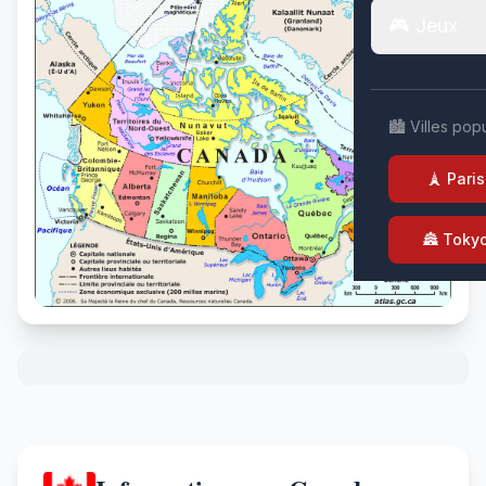
🎮 Jeux
🏙️ Villes pop
🗼 Paris
🏯 Toky