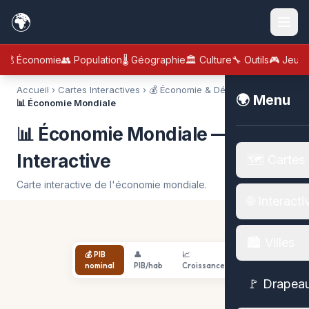
🌍
💰 Économie
👥 Population
🌡️ Géographie
🏛️ Culture
🔧 Outils
🎮 Jeux
Accueil
›
Cartes Interactives
›
💰 Économie & Développement
›
🌍 Menu
📊 Économie Mondiale
📊 Économie Mondiale — Carte
Interactive
🗺️ Cartes
Carte interactive de l'économie mondiale.
🌐 Interacti
🏙️ Villes
💰 PIB
👤
📈
nominal
PIB/hab
Croissance
🚩 Drapea