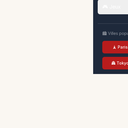
🎮 Jeux
🏙️ Villes pop
🗼 Paris
🏯 Toky