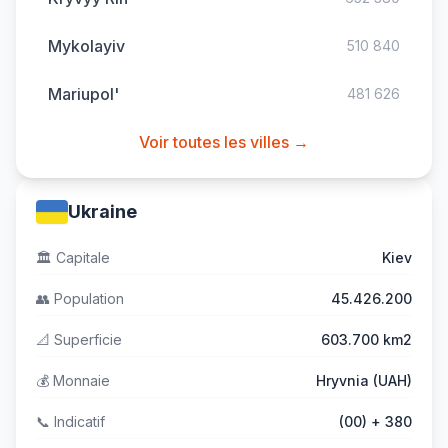
Mykolayiv
510 840
Mariupol'
481 626
Voir toutes les villes →
Ukraine
🏛️
Capitale
Kiev
👥
Population
45.426.200
📐
Superficie
603.700 km2
💰
Monnaie
Hryvnia (UAH)
📞
Indicatif
(00) + 380