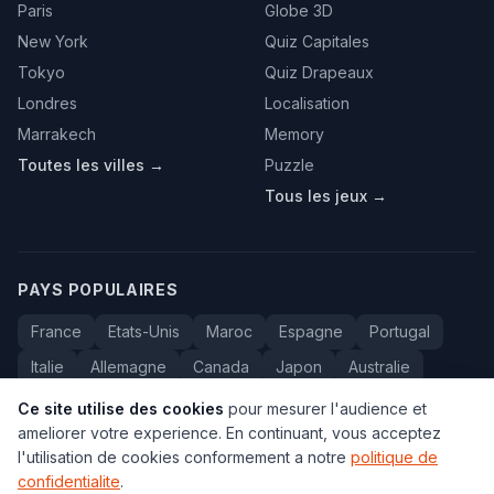
Paris
Globe 3D
New York
Quiz Capitales
Tokyo
Quiz Drapeaux
Londres
Localisation
Marrakech
Memory
Toutes les villes →
Puzzle
Tous les jeux →
PAYS POPULAIRES
France
Etats-Unis
Maroc
Espagne
Portugal
Italie
Allemagne
Canada
Japon
Australie
Bresil
Algerie
Tunisie
Belgique
Drapeaux
Ce site utilise des cookies
pour mesurer l'audience et
ameliorer votre experience. En continuant, vous acceptez
l'utilisation de cookies conformement a notre
politique de
confidentialite
.
© 2005-2026 Carte du Monde. Tous droits reserves.