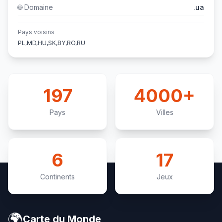
🌐
Domaine
.ua
Pays voisins
PL,MD,HU,SK,BY,RO,RU
197
4000+
Pays
Villes
6
17
Continents
Jeux
🌍
Carte du Monde