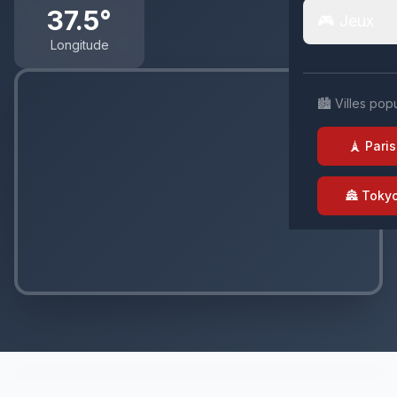
37.5°
🎮 Jeux
Longitude
🏙️ Villes pop
🗼 Paris
🏯 Toky