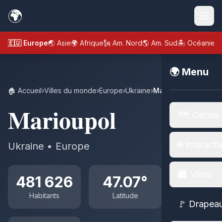
🌍
🇪🇺 Europe
🌏 Asie
🌍 Afrique
🗽 Am. Nord
🌎 Am. Sud
🏝️ Océanie
🌍 Menu
🏠 Accueil
›
Villes du monde
›
Europe
›
Ukraine
›
Marioupol
Marioupol
🗺️ Cartes
🌐 Interacti
Ukraine • Europe
🏙️ Villes
481 626
47.07°
Habitants
Latitude
🚩 Drapea