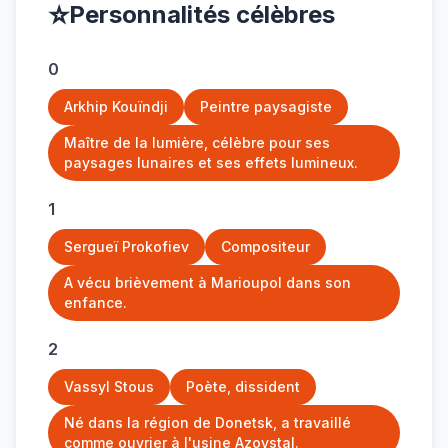
⭐
Personnalités célèbres
0
Arkhip Kouïndji
Peintre paysagiste
Maître de la lumière, célèbre pour ses
paysages lunaires et ses effets lumineux.
1
Sergueï Prokofiev
Compositeur
A vécu brièvement à Marioupol dans son
enfance.
2
Vassyl Stous
Poète, dissident
Né dans la région de Donetsk, a travaillé
comme ouvrier à l'usine Azovstal.