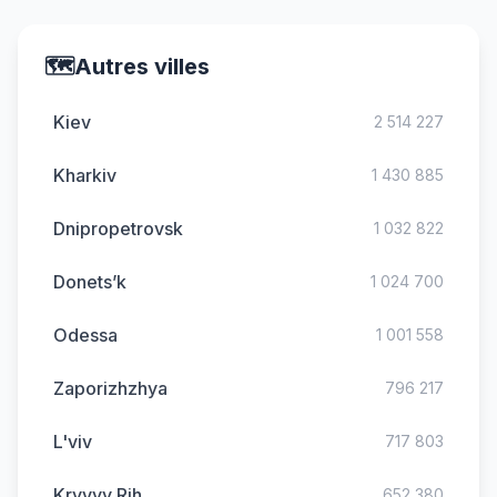
🗺️
Autres villes
Kiev
2 514 227
Kharkiv
1 430 885
Dnipropetrovsk
1 032 822
Donets’k
1 024 700
Odessa
1 001 558
Zaporizhzhya
796 217
L'viv
717 803
Kryvyy Rih
652 380