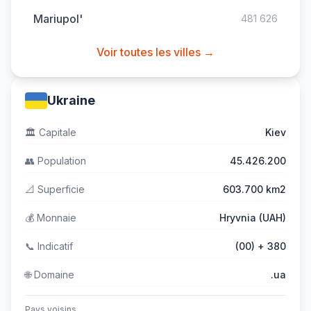
Mariupol'
481 626
Voir toutes les villes →
Ukraine
🏛️
Capitale
Kiev
👥
Population
45.426.200
📐
Superficie
603.700 km2
💰
Monnaie
Hryvnia (UAH)
📞
Indicatif
(00) + 380
🌐
Domaine
.ua
Pays voisins