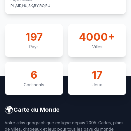
PL,MD,HU,SK,BY,RO,RU
197
4000+
Pays
Villes
6
17
Continents
Jeux
🌍
Carte du Monde
Votre atlas geographique en ligne depuis 2005. Cartes, plans
de villes, drapeaux et jeux pour tous les pays du monde.