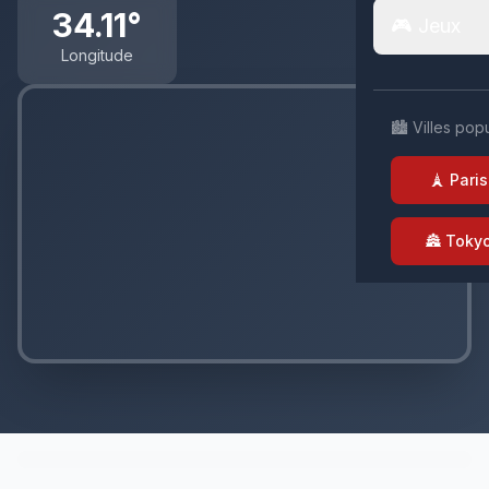
34.11°
🎮 Jeux
Longitude
🏙️ Villes pop
🗼 Paris
🏯 Toky