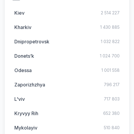
Kiev
2 514 227
Kharkiv
1 430 885
Dnipropetrovsk
1 032 822
Donets’k
1 024 700
Odessa
1 001 558
Zaporizhzhya
796 217
L'viv
717 803
Kryvyy Rih
652 380
Mykolayiv
510 840