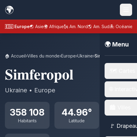
🌍
🇪🇺 Europe
🌏 Asie
🌍 Afrique
🗽 Am. Nord
🌎 Am. Sud
🏝️ Océanie
🌍 Menu
🏠 Accueil
›
Villes du monde
›
Europe
›
Ukraine
›
Simferopol
Simferopol
🗺️ Cartes
🌐 Interacti
Ukraine • Europe
🏙️ Villes
358 108
44.96°
Habitants
Latitude
🚩 Drapea