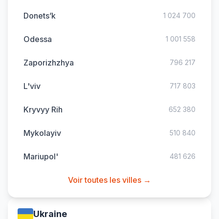
Donets’k
1 024 700
Odessa
1 001 558
Zaporizhzhya
796 217
L'viv
717 803
Kryvyy Rih
652 380
Mykolayiv
510 840
Mariupol'
481 626
Voir toutes les villes →
Ukraine