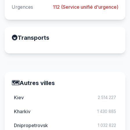
Urgences
112 (Service unifié d'urgence)
🚇
Transports
🗺️
Autres villes
Kiev
2 514 227
Kharkiv
1 430 885
Dnipropetrovsk
1 032 822