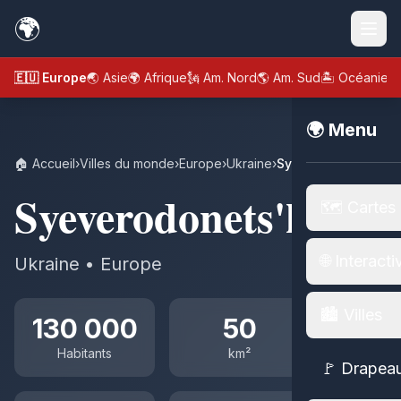
🌍
🇪🇺 Europe
🌏 Asie
🌍 Afrique
🗽 Am. Nord
🌎 Am. Sud
🏝️ Océanie
🌍 Menu
🏠 Accueil
›
Villes du monde
›
Europe
›
Ukraine
›
Syeverodonets'k
Syeverodonets'k
🗺️ Cartes
🌐 Interacti
Ukraine • Europe
🏙️ Villes
130 000
50
Habitants
km²
🚩 Drapea