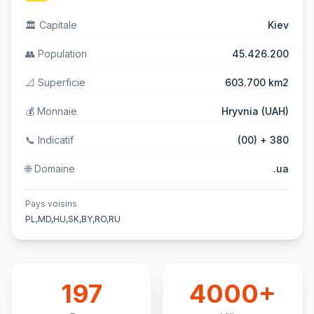
🏛️
Capitale
Kiev
👥
Population
45.426.200
📐
Superficie
603.700 km2
💰
Monnaie
Hryvnia (UAH)
📞
Indicatif
(00) + 380
🌐
Domaine
.ua
Pays voisins
PL,MD,HU,SK,BY,RO,RU
197
4000+