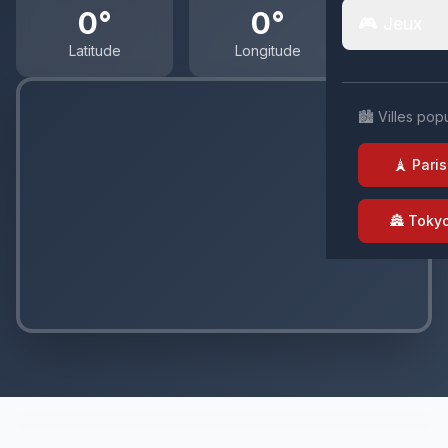
0°
0°
🎮 Jeux
Latitude
Longitude
🏙️ Villes pop
🗼 Paris
🏯 Toky