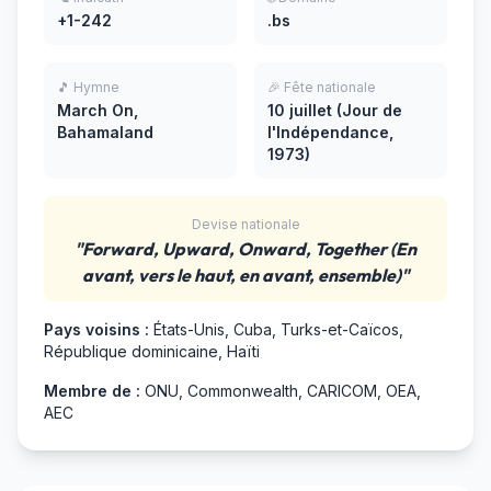
+1-242
.bs
🎵 Hymne
🎉 Fête nationale
March On,
10 juillet (Jour de
Bahamaland
l'Indépendance,
1973)
Devise nationale
"Forward, Upward, Onward, Together (En
avant, vers le haut, en avant, ensemble)"
Pays voisins :
États-Unis, Cuba, Turks-et-Caïcos,
République dominicaine, Haïti
Membre de :
ONU, Commonwealth, CARICOM, OEA,
AEC