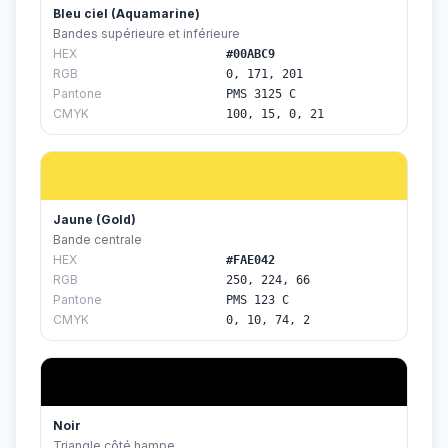
Bleu ciel (Aquamarine)
Bandes supérieure et inférieure
HEX
#00ABC9
RGB
0, 171, 201
Pantone
PMS 3125 C
CMYK
100, 15, 0, 21
Jaune (Gold)
Bande centrale
HEX
#FAE042
RGB
250, 224, 66
Pantone
PMS 123 C
CMYK
0, 10, 74, 2
Noir
Triangle côté hampe