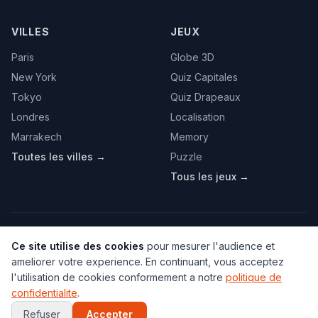
VILLES
JEUX
Paris
Globe 3D
New York
Quiz Capitales
Tokyo
Quiz Drapeaux
Londres
Localisation
Marrakech
Memory
Toutes les villes →
Puzzle
Tous les jeux →
PAYS POPULAIRES
Ce site utilise des cookies
pour mesurer l'audience et
ameliorer votre experience. En continuant, vous acceptez
France
Etats-Unis
Maroc
Espagne
Portugal
l'utilisation de cookies conformement a notre
politique de
Italie
Allemagne
Canada
Japon
Australie
confidentialite
.
Bresil
Algerie
Tunisie
Belgique
Drapeaux
Refuser
Accepter