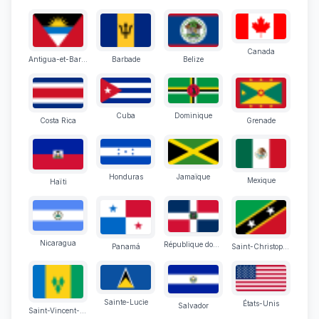
Canada
Antigua-et-Barbuda
Barbade
Belize
Cuba
Dominique
Costa Rica
Grenade
Honduras
Jamaïque
Mexique
Haïti
Nicaragua
République dominicaine
Panamá
Saint-Christophe-et-Niévès
Sainte-Lucie
États-Unis
Salvador
Saint-Vincent-et-les Grenadines