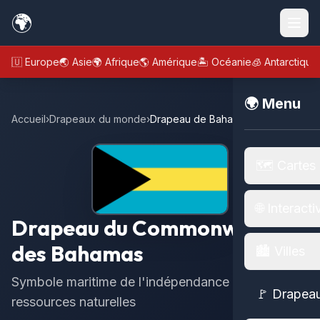
🌍
🇪🇺 Europe
🌏 Asie
🌍 Afrique
🌎 Amérique
🏝️ Océanie
🧊 Antarctique
🌍 Menu
Accueil
›
Drapeaux du monde
›
Drapeau de Bahamas
🗺️ Cartes
🌐 Interacti
Drapeau du Commonwealth
des Bahamas
🏙️ Villes
Symbole maritime de l'indépendance et des
🚩 Drapea
ressources naturelles