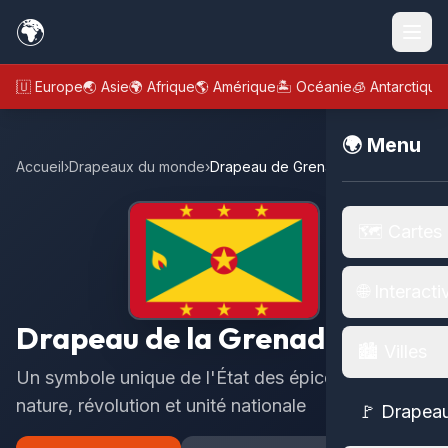
🌍
🇪🇺 Europe
🌏 Asie
🌍 Afrique
🌎 Amérique
🏝️ Océanie
🧊 Antarctique
🌍 Menu
Accueil
›
Drapeaux du monde
›
Drapeau de Grenade
🗺️ Cartes
🌐 Interacti
Drapeau de la Grenade
🏙️ Villes
Un symbole unique de l'État des épices, mêlant
nature, révolution et unité nationale
🚩 Drapea