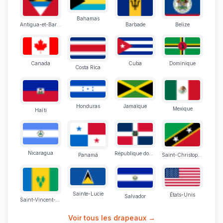
Bahamas
Antigua-et-Barbuda
Barbade
Belize
Canada
Cuba
Dominique
Costa Rica
Honduras
Jamaïque
Mexique
Haïti
Nicaragua
République dominicaine
Panamá
Saint-Christophe-et-Niévès
Sainte-Lucie
États-Unis
Salvador
Saint-Vincent-et-les Grenadines
Voir tous les drapeaux →