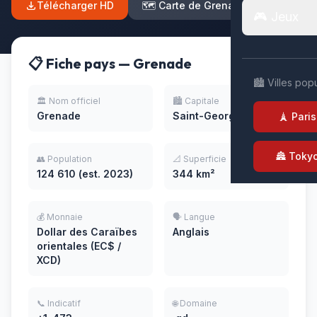
Télécharger HD
🗺️ Carte de Grenade
🎮 Jeux
📋 Fiche pays — Grenade
🏙️ Villes pop
🏛️ Nom officiel
🏙️ Capitale
Grenade
Saint-Georges
🗼 Paris
🏯 Toky
👥 Population
📐 Superficie
124 610 (est. 2023)
344 km²
💰 Monnaie
🗣️ Langue
Dollar des Caraïbes
Anglais
orientales (EC$ /
XCD)
📞 Indicatif
🌐 Domaine