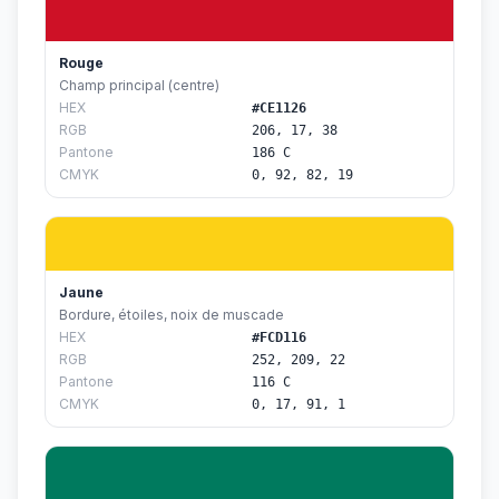
Rouge
Champ principal (centre)
HEX
#CE1126
RGB
206, 17, 38
Pantone
186 C
CMYK
0, 92, 82, 19
Jaune
Bordure, étoiles, noix de muscade
HEX
#FCD116
RGB
252, 209, 22
Pantone
116 C
CMYK
0, 17, 91, 1