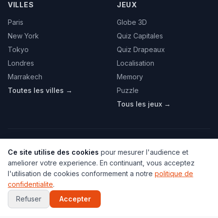
VILLES
JEUX
Paris
Globe 3D
New York
Quiz Capitales
Tokyo
Quiz Drapeaux
Londres
Localisation
Marrakech
Memory
Toutes les villes →
Puzzle
Tous les jeux →
PAYS POPULAIRES
Ce site utilise des cookies
pour mesurer l'audience et
ameliorer votre experience. En continuant, vous acceptez
France
Etats-Unis
Maroc
Espagne
Portugal
l'utilisation de cookies conformement a notre
politique de
Italie
Allemagne
Canada
Japon
Australie
confidentialite
.
Bresil
Algerie
Tunisie
Belgique
Drapeaux
Refuser
Accepter