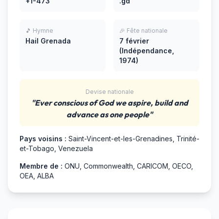
+1-473
.gd
🎵 Hymne
🎉 Fête nationale
Hail Grenada
7 février
(Indépendance,
1974)
Devise nationale
"Ever conscious of God we aspire, build and
advance as one people"
Pays voisins :
Saint-Vincent-et-les-Grenadines, Trinité-
et-Tobago, Venezuela
Membre de :
ONU, Commonwealth, CARICOM, OECO,
OEA, ALBA