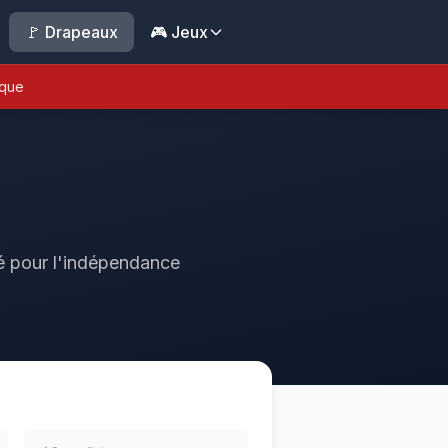
🚩 Drapeaux
🎮 Jeux
ique
rsé pour l'indépendance