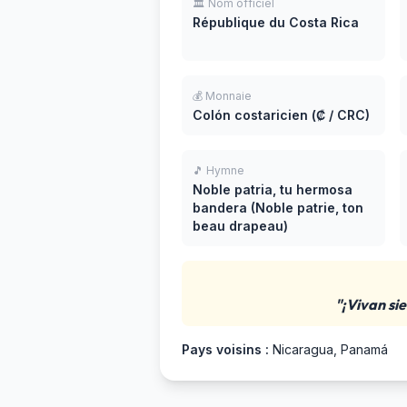
🏛️ Nom officiel
République du Costa Rica
💰 Monnaie
Colón costaricien (₡ / CRC)
🎵 Hymne
Noble patria, tu hermosa
bandera (Noble patrie, ton
beau drapeau)
"¡Vivan sie
Pays voisins :
Nicaragua, Panamá