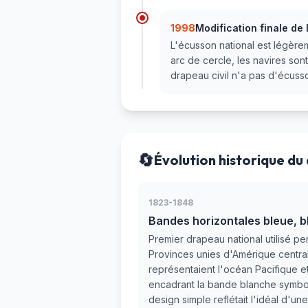
1998
Modification finale de
L'écusson national est légèrem
arc de cercle, les navires sont
drapeau civil n'a pas d'écuss
🔄
Évolution historique du
1823-1848
Bandes horizontales bleue, b
Premier drapeau national utilisé p
Provinces unies d'Amérique centra
représentaient l'océan Pacifique e
encadrant la bande blanche symbolis
design simple reflétait l'idéal d'u