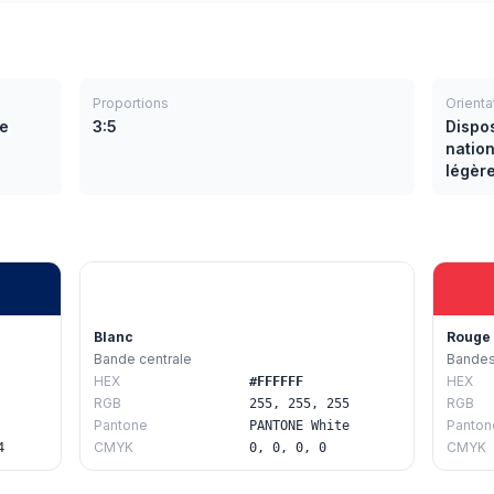
Proportions
Orienta
me
3:5
Dispos
nation
légèr
Blanc
Rouge 
Bande centrale
Bandes 
HEX
HEX
#FFFFFF
RGB
RGB
255, 255, 255
Pantone
Panton
PANTONE White
CMYK
CMYK
4
0, 0, 0, 0