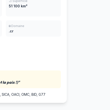
📐 Superficie
51 100 km²
🌐 Domaine
.cr
 la paix !)"
SICA, OACI, OMC, BID, G77