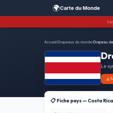
🌍
Carte du Monde
Car
Accueil
›
Drapeaux du monde
›
Drapeau de
Dr
Le sy
T
📋 Fiche pays — Costa Rica