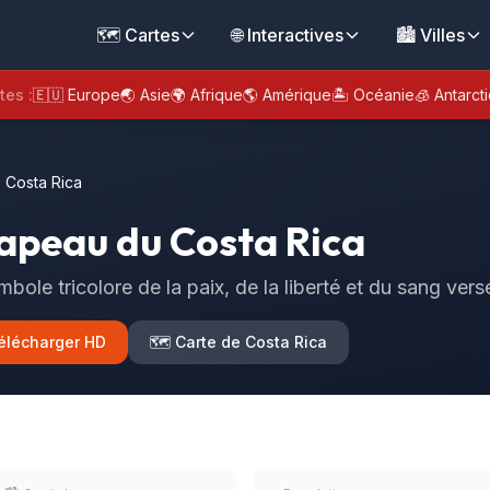
🗺️ Cartes
🌐 Interactives
🏙️ Villes
tes :
🇪🇺 Europe
🌏 Asie
🌍 Afrique
🌎 Amérique
🏝️ Océanie
🧊 Antarct
 Costa Rica
apeau du Costa Rica
mbole tricolore de la paix, de la liberté et du sang ve
élécharger HD
🗺️ Carte de Costa Rica