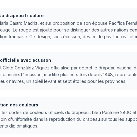
du drapeau tricolore
ría Castro Madriz, et sur proposition de son épouse Pacífica Ferná
ouge. Le rouge est ajouté pour se distinguer des autres nations cen
tion française. Ce design, sans écusson, devient le pavillon civil et
officielle avec écusson
Cleto González Víquez officialise par décret le drapeau national da
e blanche. L'écusson, modifié plusieurs fois depuis 1848, représente 
ux navires, un soleil levant et sept étoiles pour les provinces.
tion des couleurs
e les codes de couleurs officiels du drapeau : bleu Pantone 280C e
in d'uniformité dans la reproduction du drapeau sur tous les suppor
ts diplomatiques.