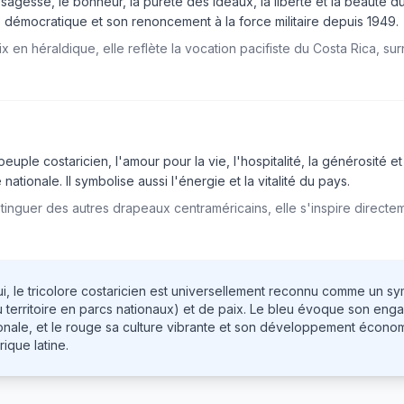
sagesse, le bonheur, la pureté des idéaux, la liberté et la beauté du ci
té démocratique et son renoncement à la force militaire depuis 1949.
ix en héraldique, elle reflète la vocation pacifiste du Costa Rica, s
uple costaricien, l'amour pour la vie, l'hospitalité, la générosité e
ationale. Il symbolise aussi l'énergie et la vitalité du pays.
inguer des autres drapeaux centraméricains, elle s'inspire directe
i, le tricolore costaricien est universellement reconnu comme un s
territoire en parcs nationaux) et de paix. Le bleu évoque son eng
ationale, et le rouge sa culture vibrante et son développement écon
ique latine.