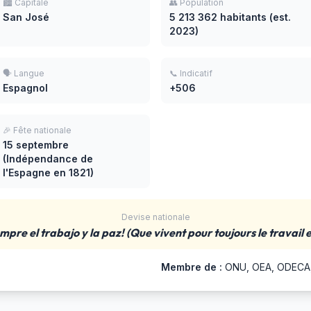
🏙️ Capitale
👥 Population
San José
5 213 362 habitants (est.
2023)
🗣️ Langue
📞 Indicatif
Espagnol
+506
🎉 Fête nationale
15 septembre
(Indépendance de
l'Espagne en 1821)
Devise nationale
mpre el trabajo y la paz! (Que vivent pour toujours le travail et
Membre de :
ONU, OEA, ODECA, 