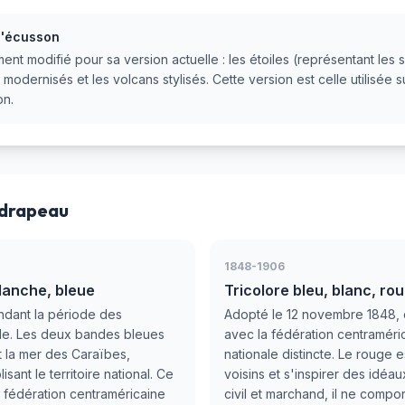
 l'écusson
ent modifié pour sa version actuelle : les étoiles (représentant les
 modernisés et les volcans stylisés. Cette version est celle utilisée s
on.
 drapeau
1848-1906
lanche, bleue
Tricolore bleu, blanc, r
endant la période des
Adopté le 12 novembre 1848, 
le. Les deux bandes bleues
avec la fédération centramérica
t la mer des Caraïbes,
nationale distincte. Le rouge 
ant le territoire national. Ce
voisins et s'inspirer des idéau
ne fédération centraméricaine
civil et marchand, il ne compo