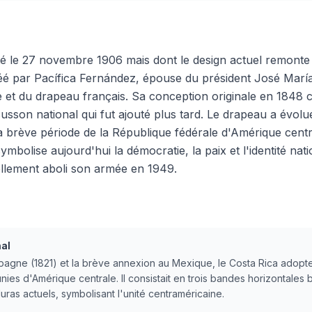
é le 27 novembre 1906 mais dont le design actuel remonte 
é par Pacífica Fernández, épouse du président José María C
e et du drapeau français. Sa conception originale en 1848 c
usson national qui fut ajouté plus tard. Le drapeau a évol
 brève période de la République fédérale d'Amérique centra
ymbolise aujourd'hui la démocratie, la paix et l'identité nat
llement aboli son armée en 1949.
al
pagne (1821) et la brève annexion au Mexique, le Costa Rica adopt
ies d'Amérique centrale. Il consistait en trois bandes horizontales b
ras actuels, symbolisant l'unité centraméricaine.