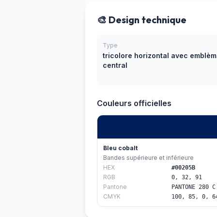
🎨 Design technique
Type
tricolore horizontal avec emblè
central
Couleurs officielles
Bleu cobalt
Bandes supérieure et inférieure
HEX
#00205B
RGB
0, 32, 91
Pantone
PANTONE 280 C
CMYK
100, 85, 0, 6