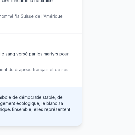
el. Il incarne la neutralité
urnommé 'la Suisse de l'Amérique
t le sang versé par les martyrs pour
ment du drapeau français et de ses
ymbole de démocratie stable, de
agement écologique, le blanc sa
omique. Ensemble, elles représentent