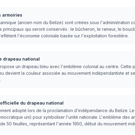
 armoiries
annique (ancien nom du Belize) sont créées sous l'administration col
 principaux qui seront conservés : le bûcheron, le rameur, le bouclie
flètent l'économie coloniale basée sur l'exploitation forestière.
e drapeau national
propose un drapeau bleu avec l'emblème colonial au centre. Cette pro
 bleu devient la couleur associée au mouvement indépendantiste et
.
officielle du drapeau national
lement adopté lors de la proclamation d'indépendance du Belize. Le 
émocratique uni) pour symboliser l'unité nationale. L'emblème des a
de 50 feuilles, représentant l'année 1950, début du mouvement ind