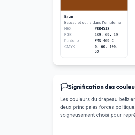
Brun
Bateau et outils dans l'emblème
HEX
#8B4513
RGB
139, 69, 19
Pantone
PMS 469 C
CMYK
0, 60, 100,
50
🏳️
Signification des couleu
Les couleurs du drapeau belizien
deux principales forces politiq
soigneusement choisi pour représe