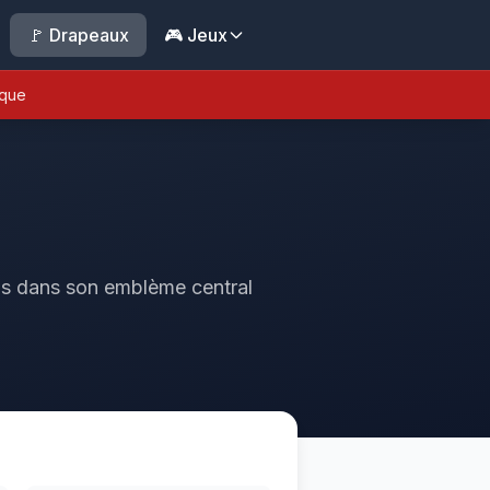
🚩 Drapeaux
🎮 Jeux
ique
ns dans son emblème central