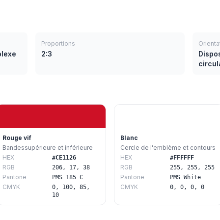
Proportions
Orienta
plexe
2:3
Dispo
circul
Rouge vif
Blanc
Bandessupérieure et inférieure
Cercle de l'emblème et contours
HEX
HEX
#CE1126
#FFFFFF
RGB
RGB
206, 17, 38
255, 255, 255
Pantone
Pantone
PMS 185 C
PMS White
CMYK
CMYK
0, 100, 85,
0, 0, 0, 0
10