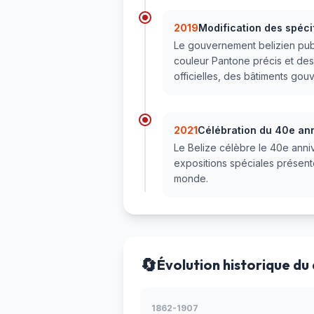
2019
Modification des spéci
Le gouvernement belizien publ
couleur Pantone précis et des p
officielles, des bâtiments go
2021
Célébration du 40e ann
Le Belize célèbre le 40e anni
expositions spéciales présente
monde.
🔄
Évolution historique du
1862-1907