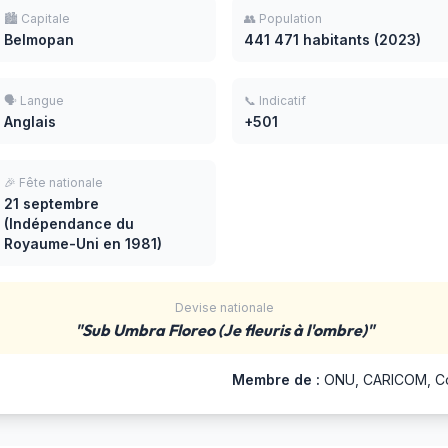
🏙️ Capitale
👥 Population
Belmopan
441 471 habitants (2023)
🗣️ Langue
📞 Indicatif
Anglais
+501
🎉 Fête nationale
21 septembre
(Indépendance du
Royaume-Uni en 1981)
Devise nationale
"Sub Umbra Floreo (Je fleuris à l'ombre)"
Membre de :
ONU, CARICOM, Co