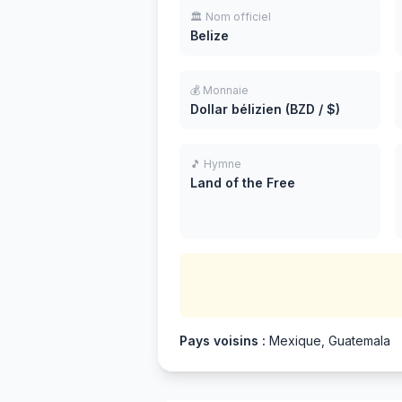
🏛️ Nom officiel
Belize
💰 Monnaie
Dollar bélizien (BZD / $)
🎵 Hymne
Land of the Free
Pays voisins :
Mexique, Guatemala