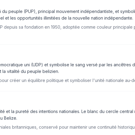
i du peuple (PUP), principal mouvement indépendantiste, et symbol
l et les opportunités illimitées de la nouvelle nation indépendante.
UP depuis sa fondation en 1950, adoptée comme couleur principale po
mocratique uni (UDP) et symbolise le sang versé par les ancêtres da
la vitalité du peuple belizien.
pour créer un équilibre politique et symboliser l'unité nationale au-d
ité et la pureté des intentions nationales. Le blanc du cercle centra
u Belize.
iales britanniques, conservé pour maintenir une continuité historiq