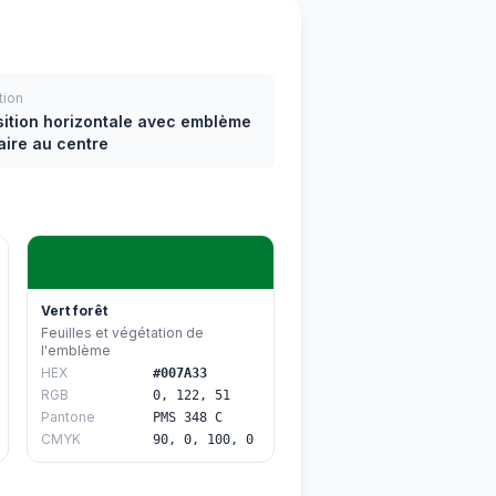
tion
sition horizontale avec emblème
aire au centre
Vert forêt
Feuilles et végétation de
l'emblème
HEX
#007A33
RGB
0, 122, 51
Pantone
PMS 348 C
CMYK
90, 0, 100, 0