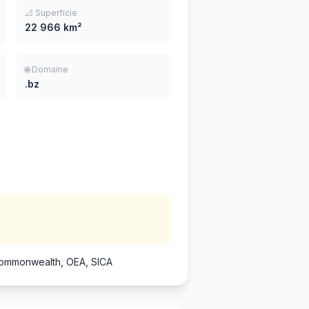
📐 Superficie
22 966 km²
🌐 Domaine
.bz
mmonwealth, OEA, SICA