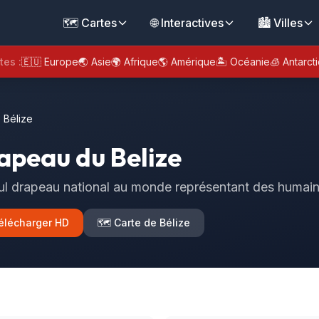
🗺️ Cartes
🌐 Interactives
🏙️ Villes
tes :
🇪🇺 Europe
🌏 Asie
🌍 Afrique
🌎 Amérique
🏝️ Océanie
🧊 Antarct
 Bélize
apeau du Belize
ul drapeau national au monde représentant des humai
élécharger HD
🗺️ Carte de Bélize