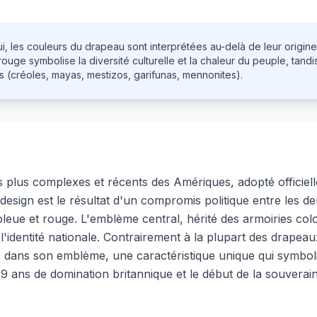
i, les couleurs du drapeau sont interprétées au-delà de leur origine
 rouge symbolise la diversité culturelle et la chaleur du peuple, tan
s (créoles, mayas, mestizos, garifunas, mennonites).
s plus complexes et récents des Amériques, adopté officiel
esign est le résultat d'un compromis politique entre les de
leue et rouge. L'emblème central, hérité des armoiries colo
 l'identité nationale. Contrairement à la plupart des drapeau
 dans son emblème, une caractéristique unique qui symbolis
9 ans de domination britannique et le début de la souverain