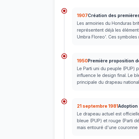
1907
Création des premières
Les armoiries du Honduras brit
représentent déjà les éléments
Umbra Floreo'. Ces symboles re
1950
Première proposition d
Le Parti uni du peuple (PUP) 
influence le design final. Le
principale du drapeau national
21 septembre 1981
Adoption 
Le drapeau actuel est officiel
bleue (PUP) et rouge (Parti d
mais entouré d'une couronne 