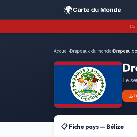
🌍
Carte du Monde
Car
Accueil
›
Drapeaux du monde
›
Drapeau de
Dr
Le se
T
📋 Fiche pays — Bélize