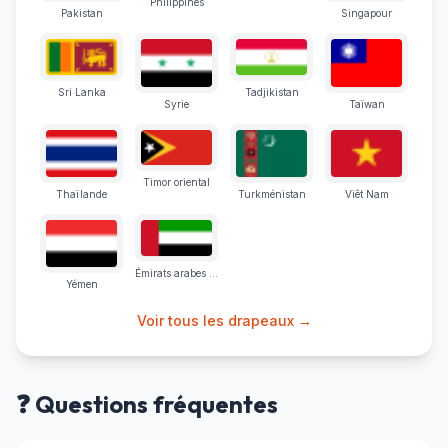
Philippines
Pakistan
Singapour
Sri Lanka
Tadjikistan
Syrie
Taïwan
Timor oriental
Thaïlande
Turkménistan
Viêt Nam
Émirats arabes unis
Yémen
Voir tous les drapeaux →
❓ Questions fréquentes