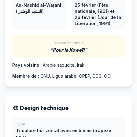
An-Nashīd al-Waṭanī
25 février (Fête
(النشيد الوطني)
nationale, 1961) et
26 février (Jour de la
Libération, 1991)
Devise nationale
"Pour le Koweït"
Pays voisins :
Arabie saoudite, Irak
Membre de :
ONU, Ligue arabe, OPEP, CCG, OCI
🎨 Design technique
Type
Tricolore horizontal avec emblème (trapèze
noir)