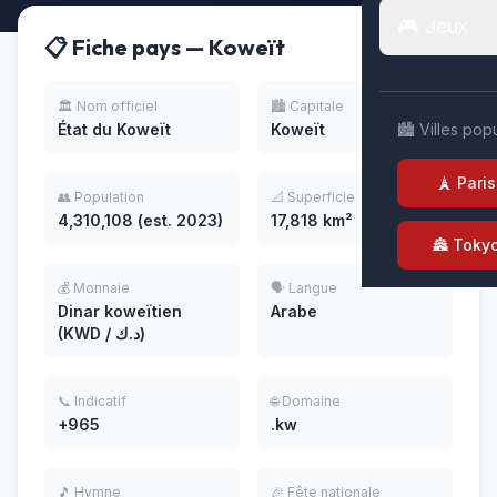
🎮 Jeux
📋 Fiche pays — Koweït
🏛️ Nom officiel
🏙️ Capitale
État du Koweït
Koweït
🏙️ Villes pop
🗼 Paris
👥 Population
📐 Superficie
4,310,108 (est. 2023)
17,818 km²
🏯 Toky
💰 Monnaie
🗣️ Langue
Dinar koweïtien
Arabe
(KWD / د.ك)
📞 Indicatif
🌐 Domaine
+965
.kw
🎵 Hymne
🎉 Fête nationale