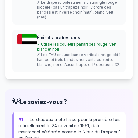
✗ Le drapeau palestinien a un triangle rouge
isocèle (pas un trapèze noir). L'ordre des
bandes est inversé : noir (haut), blanc, vert
(bas).
Émirats arabes unis
✓ Utilise les couleurs panarabes rouge, vert,
blanc et noir.
✗ Les EAU ont une bande verticale rouge côté
hampe et trois bandes horizontales verte,
blanche, noire. Aucun trapèze. Proportions 1:2.
💡
Le saviez-vous ?
#1
— Le drapeau a été hissé pour la première fois
officiellement le 24 novembre 1961, date
maintenant célébrée comme le "Jour du Drapeau"
au Koweït.