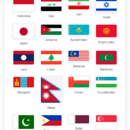
Iran
Indonésie
Irak
Israël
Jordanie
Kazakhstan
Kirghizstan
Japon
Malaisie
Laos
Liban
Maldives
Mongolie
Oman
Ouzbékistan
Népal
Qatar