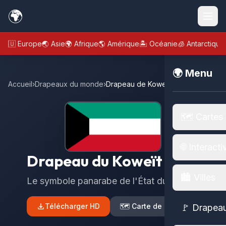
🌍
🇪🇺 Europe
🌏 Asie
🌍 Afrique
🌎 Amérique
🏝️ Océanie
🧊 Antarctique
🌍 Menu
Accueil
›
Drapeaux du monde
›
Drapeau de Koweït
🗺️ Cartes
🌐 Interacti
Drapeau du Koweït
🏙️ Villes
Le symbole panarabe de l'État du Koweït
Télécharger HD
🗺️ Carte de Koweït
🚩 Drapea