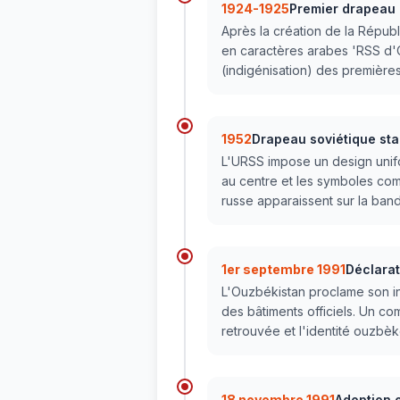
1924-1925
Premier drapeau 
Après la création de la Républ
en caractères arabes 'RSS d'O
(indigénisation) des première
1952
Drapeau soviétique st
L'URSS impose un design unif
au centre et les symboles comm
russe apparaissent sur la ban
1er septembre 1991
Déclara
L'Ouzbékistan proclame son i
des bâtiments officiels. Un c
retrouvée et l'identité ouzbèk
18 novembre 1991
Adoption o