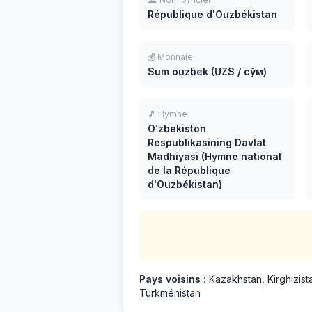
République d'Ouzbékistan
💰 Monnaie
Sum ouzbek (UZS / сўм)
🎵 Hymne
Oʻzbekiston
Respublikasining Davlat
Madhiyasi (Hymne national
de la République
d'Ouzbékistan)
Pays voisins :
Kazakhstan, Kirghizista
Turkménistan