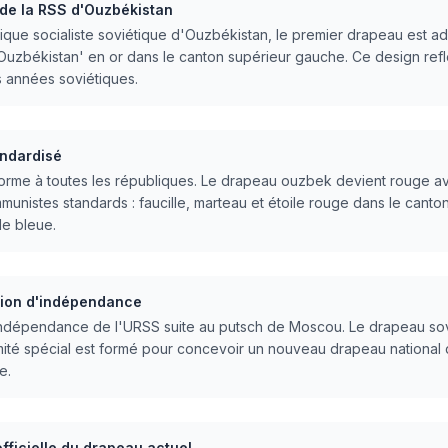
de la RSS d'Ouzbékistan
ique socialiste soviétique d'Ouzbékistan, le premier drapeau est ad
uzbékistan' en or dans le canton supérieur gauche. Ce design reflè
s années soviétiques.
andardisé
orme à toutes les républiques. Le drapeau ouzbek devient rouge a
unistes standards : faucille, marteau et étoile rouge dans le canton
de bleue.
tion d'indépendance
ndépendance de l'URSS suite au putsch de Moscou. Le drapeau sovi
omité spécial est formé pour concevoir un nouveau drapeau national 
e.
fficielle du drapeau actuel