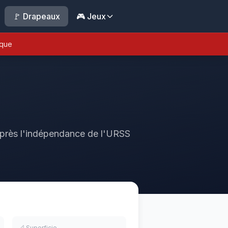
🚩 Drapeaux
🎮 Jeux
ique
après l'indépendance de l'URSS
📐 Superficie