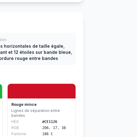
tion
 horizontales de taille égale,
ant et 12 étoiles sur bande bleue,
bordure rouge entre bandes
Rouge mince
Lignes de séparation entre
bandes
HEX
#CE1126
RGB
206, 17, 38
Pantone
186 C