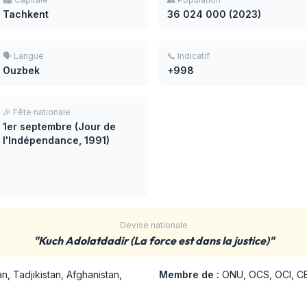
Tachkent
36 024 000 (2023)
🗣️ Langue
📞 Indicatif
Ouzbek
+998
🎉 Fête nationale
1er septembre (Jour de
l'Indépendance, 1991)
Devise nationale
"Kuch Adolatdadir (La force est dans la justice)"
n, Tadjikistan, Afghanistan,
Membre de :
ONU, OCS, OCI, CE