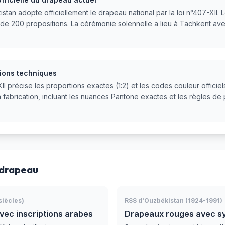
an adopte officiellement le drapeau national par la loi n°407-XII. L
 de 200 propositions. La cérémonie solennelle a lieu à Tachkent av
ions techniques
XII précise les proportions exactes (1:2) et les codes couleur officie
la fabrication, incluant les nuances Pantone exactes et les règles d
 drapeau
siècles)
RSS d'Ouzbékistan (1924-1991)
vec inscriptions arabes
Drapeaux rouges avec sy