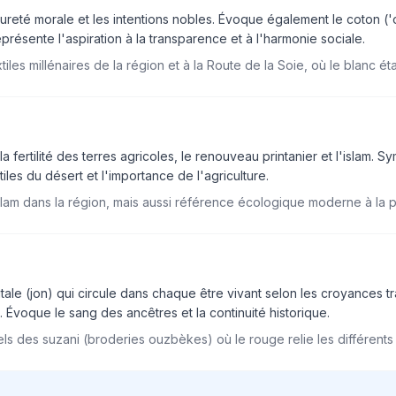
ureté morale et les intentions nobles. Évoque également le coton ('o
résente l'aspiration à la transparence et à l'harmonie sociale.
iles millénaires de la région et à la Route de la Soie, où le blanc ét
 fertilité des terres agricoles, le renouveau printanier et l'islam. Sy
rtiles du désert et l'importance de l'agriculture.
islam dans la région, mais aussi référence écologique moderne à la 
tale (jon) qui circule dans chaque être vivant selon les croyances t
ité. Évoque le sang des ancêtres et la continuité historique.
nels des suzani (broderies ouzbèkes) où le rouge relie les différent