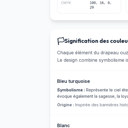
CMYK
100, 16, 0,
29
🏳️
Signification des couleu
Chaque élément du drapeau ouzbek
Le design combine symbolisme is
Bleu turquoise
Symbolisme :
Représente le ciel éter
évoque également la sagesse, la loya
Origine :
Inspirée des bannières histo
Blanc