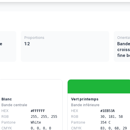
Proportions
Orienta
me
1:2
Bandes
croiss
fine 
Blanc
Vert printemps
Bande centrale
Bande inférieure
HEX
HEX
#FFFFFF
#1EB53A
RGB
RGB
255, 255, 255
30, 181, 58
Pantone
Pantone
White
354 C
CMYK
CMYK
0, 0, 0, 0
83, 0, 68, 29