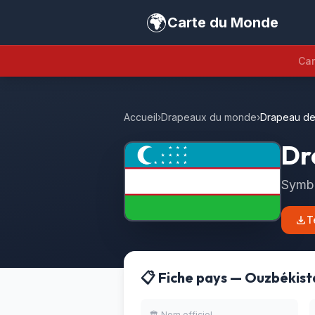
🌍
Carte du Monde
Car
Accueil
›
Drapeaux du monde
›
Drapeau de
Dr
Symbo
T
📋 Fiche pays — Ouzbékist
🏛️ Nom officiel