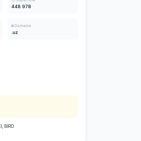
448 978
🌐 Domaine
.uz
I, BIRD