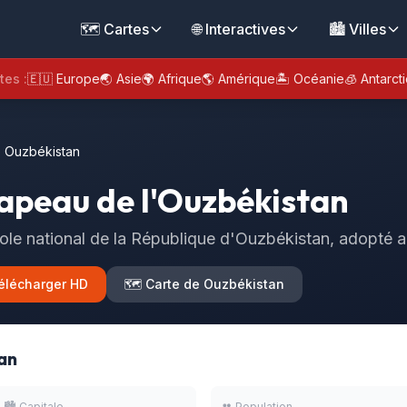
🗺️ Cartes
🌐 Interactives
🏙️ Villes
tes :
🇪🇺 Europe
🌏 Asie
🌍 Afrique
🌎 Amérique
🏝️ Océanie
🧊 Antarct
 Ouzbékistan
apeau de l'Ouzbékistan
le national de la République d'Ouzbékistan, adopté 
élécharger HD
🗺️ Carte de Ouzbékistan
an
🏙️ Capitale
👥 Population