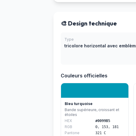
🎨 Design technique
Type
tricolore horizontal avec emblè
Couleurs officielles
Bleu turquoise
Bande supérieure, croissant et
étoiles
HEX
#0099B5
RGB
0, 153, 181
Pantone
321 C