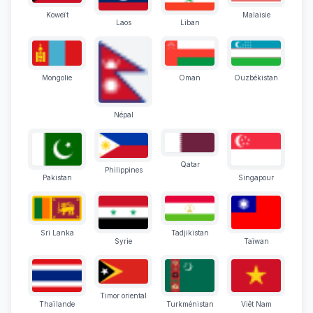
Koweït
Malaisie
Laos
Liban
Mongolie
Oman
Ouzbékistan
Népal
Qatar
Philippines
Pakistan
Singapour
Sri Lanka
Tadjikistan
Syrie
Taïwan
Timor oriental
Thaïlande
Turkménistan
Viêt Nam