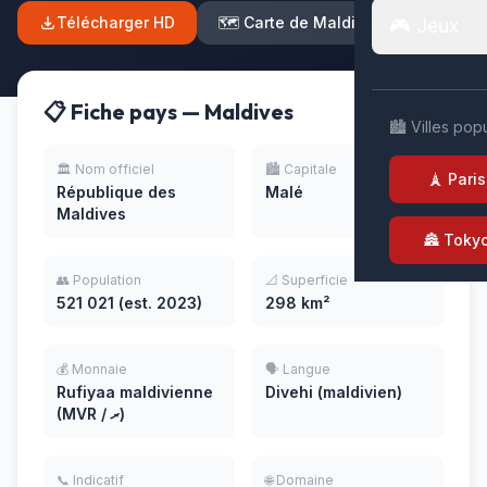
Télécharger HD
🗺️ Carte de Maldives
🎮 Jeux
📋 Fiche pays — Maldives
🏙️ Villes pop
🏛️ Nom officiel
🏙️ Capitale
🗼 Paris
République des
Malé
Maldives
🏯 Toky
👥 Population
📐 Superficie
521 021 (est. 2023)
298 km²
💰 Monnaie
🗣️ Langue
Rufiyaa maldivienne
Divehi (maldivien)
(MVR / ރ)
📞 Indicatif
🌐 Domaine