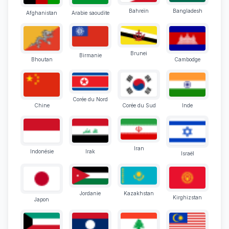
Bahreïn
Bangladesh
Afghanistan
Arabie saoudite
Brunei
Birmanie
Bhoutan
Cambodge
Corée du Nord
Chine
Corée du Sud
Inde
Iran
Indonésie
Irak
Israël
Jordanie
Kazakhstan
Kirghizstan
Japon