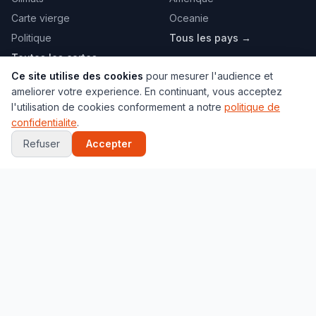
Carte vierge
Oceanie
Politique
Tous les pays →
Toutes les cartes →
Ce site utilise des cookies
pour mesurer l'audience et
ameliorer votre experience. En continuant, vous acceptez
VILLES
JEUX
l'utilisation de cookies conformement a notre
politique de
Paris
Globe 3D
confidentialite
.
New York
Quiz Capitales
Refuser
Accepter
Tokyo
Quiz Drapeaux
Londres
Localisation
Marrakech
Memory
Toutes les villes →
Puzzle
Tous les jeux →
PAYS POPULAIRES