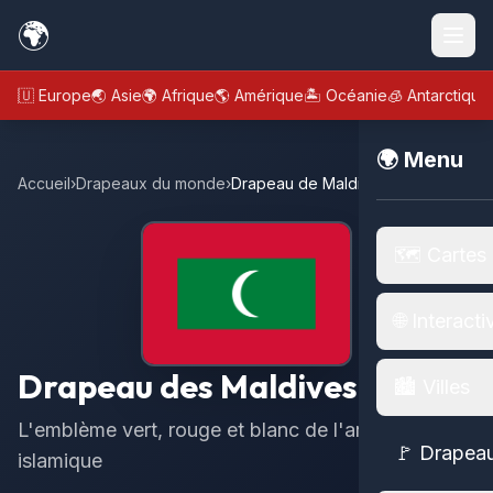
🌍
🇪🇺 Europe
🌏 Asie
🌍 Afrique
🌎 Amérique
🏝️ Océanie
🧊 Antarctique
🌍 Menu
Accueil
›
Drapeaux du monde
›
Drapeau de Maldives
🗺️ Cartes
🌐 Interacti
Drapeau des Maldives
🏙️ Villes
L'emblème vert, rouge et blanc de l'archipel
🚩 Drapea
islamique