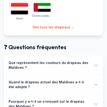
Émirats arabes unis
Yémen
Voir tous les drapeaux →
❓ Questions fréquentes
Que représentent les couleurs du drapeau des
Maldives ?
Les trois couleurs portent une symbolique profonde. Le
Quand le drapeau actuel des Maldives a-t-il
rouge (#D21034) symbolise le sang des héros versé
été adopté ?
pour la souveraineté nationale, le courage et la
bravoure du peuple. Le vert (#006233) représente la
Le drapeau actuel a été officiellement adopté le 25 juillet
paix, la prospérité, la riche végétation des atolls et, en
Pourquoi y a-t-il un croissant sur le drapeau
1965, le jour même où les Maldives ont obtenu leur
tant que couleur sacrée de l'islam, la foi. Le blanc du
des Maldives ?