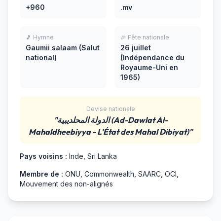
+960
.mv
🎵 Hymne
🎉 Fête nationale
Gaumii salaam (Salut
26 juillet
national)
(Indépendance du
Royaume-Uni en
1965)
Devise nationale
"الدولة المحلديبية (Ad-Dawlat Al-
Mahaldheebiyya - L'État des Mahal Dibiyat)"
Pays voisins :
Inde, Sri Lanka
Membre de :
ONU, Commonwealth, SAARC, OCI,
Mouvement des non-alignés