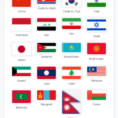
Corée du Nord
Chine
Corée du Sud
Inde
Iran
Indonésie
Irak
Israël
Jordanie
Kazakhstan
Kirghizstan
Japon
Koweït
Malaisie
Laos
Liban
Mongolie
Oman
Maldives