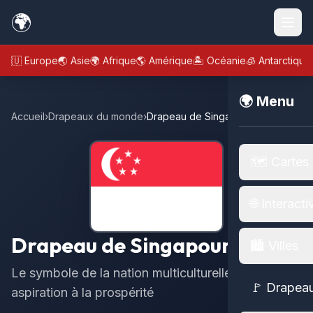
🌍
🇪🇺 Europe
🌏 Asie
🌍 Afrique
🌎 Amérique
🏝️ Océanie
🧊 Antarctique
🌍 Menu
Accueil
›
Drapeaux du monde
›
Drapeau de Singapour
🗺️ Cartes
🌐 Interacti
Drapeau de Singapour
🏙️ Villes
Le symbole de la nation multiculturelle et de son
🚩 Drapea
aspiration à la prospérité