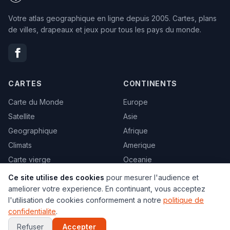
Votre atlas geographique en ligne depuis 2005. Cartes, plans
de villes, drapeaux et jeux pour tous les pays du monde.
CARTES
CONTINENTS
Carte du Monde
Europe
Satellite
Asie
Geographique
Afrique
Climats
Amerique
Carte vierge
Oceanie
Politique
Tous les pays →
Ce site utilise des cookies
pour mesurer l'audience et
Toutes les cartes →
ameliorer votre experience. En continuant, vous acceptez
l'utilisation de cookies conformement a notre
politique de
confidentialite
.
VILLES
JEUX
Refuser
Accepter