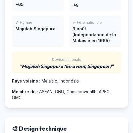
+65
.sg
🎵 Hymne
🎉 Fête nationale
Majulah Singapura
9 août
(Indépendance de la
Malaisie en 1965)
Devise nationale
"Majulah Singapura (En avant, Singapour)"
Pays voisins :
Malaisie, Indonésie
Membre de :
ASEAN, ONU, Commonwealth, APEC,
OMC
🎨 Design technique