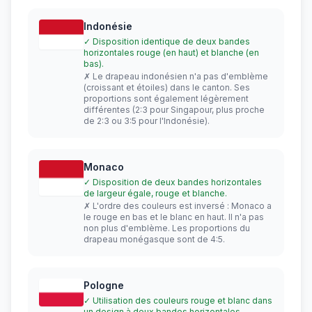
Indonésie
✓ Disposition identique de deux bandes
horizontales rouge (en haut) et blanche (en
bas).
✗ Le drapeau indonésien n'a pas d'emblème
(croissant et étoiles) dans le canton. Ses
proportions sont également légèrement
différentes (2:3 pour Singapour, plus proche
de 2:3 ou 3:5 pour l'Indonésie).
Monaco
✓ Disposition de deux bandes horizontales
de largeur égale, rouge et blanche.
✗ L'ordre des couleurs est inversé : Monaco a
le rouge en bas et le blanc en haut. Il n'a pas
non plus d'emblème. Les proportions du
drapeau monégasque sont de 4:5.
Pologne
✓ Utilisation des couleurs rouge et blanc dans
un design à deux bandes horizontales.