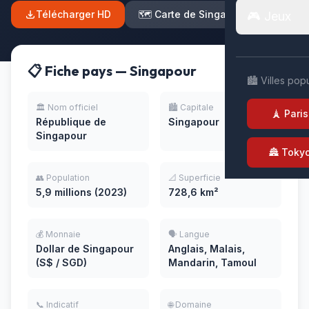
Télécharger HD
🗺️ Carte de Singapour
🎮 Jeux
📋 Fiche pays — Singapour
🏙️ Villes pop
🏛️ Nom officiel
🏙️ Capitale
🗼 Paris
République de
Singapour
Singapour
🏯 Toky
👥 Population
📐 Superficie
5,9 millions (2023)
728,6 km²
💰 Monnaie
🗣️ Langue
Dollar de Singapour
Anglais, Malais,
(S$ / SGD)
Mandarin, Tamoul
📞 Indicatif
🌐 Domaine