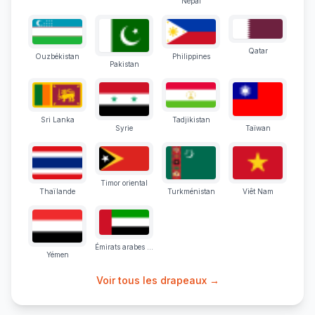
Népal
Qatar
Ouzbékistan
Philippines
Pakistan
Sri Lanka
Tadjikistan
Syrie
Taïwan
Timor oriental
Thaïlande
Turkménistan
Viêt Nam
Émirats arabes unis
Yémen
Voir tous les drapeaux →