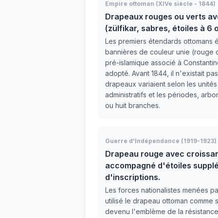
Empire ottoman (XIVe siècle - 1844)
Drapeaux rouges ou verts av
(zülfikar, sabres, étoiles à 6
Les premiers étendards ottomans é
bannières de couleur unie (rouge o
pré-islamique associé à Constanti
adopté. Avant 1844, il n'existait pa
drapeaux variaient selon les unités 
administratifs et les périodes, arbo
ou huit branches.
Guerre d'Indépendance (1919-1923)
Drapeau rouge avec croissant 
accompagné d'étoiles suppl
d'inscriptions.
Les forces nationalistes menées pa
utilisé le drapeau ottoman comme sy
devenu l'emblème de la résistance 