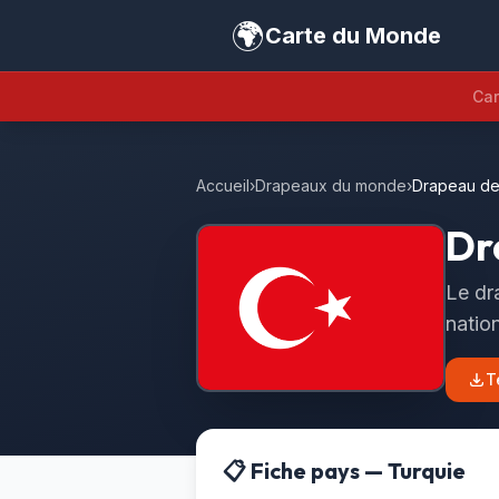
🌍
Carte du Monde
Car
Accueil
›
Drapeaux du monde
›
Drapeau de
Dr
Le dr
natio
T
📋 Fiche pays — Turquie