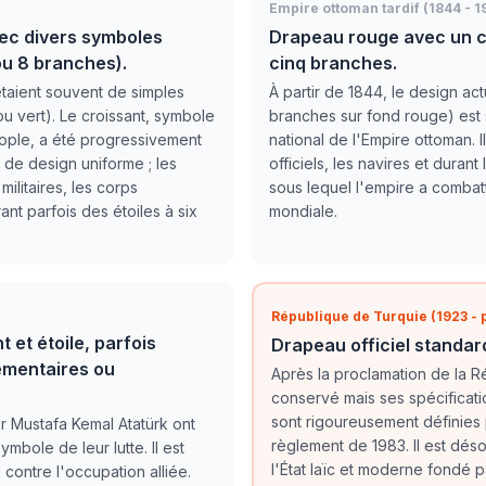
Empire ottoman tardif (1844 - 1
ec divers symboles
Drapeau rouge avec un cr
 ou 8 branches).
cinq branches.
taient souvent de simples
À partir de 1844, le design act
u vert). Le croissant, symbole
branches sur fond rouge) es
nople, a été progressivement
national de l'Empire ottoman. Il
s de design uniforme ; les
officiels, les navires et duran
militaires, les corps
sous lequel l'empire a combat
rant parfois des étoiles à six
mondiale.
République de Turquie (1923 - 
et étoile, parfois
Drapeau officiel standard
émentaires ou
Après la proclamation de la R
conservé mais ses spécificat
sont rigoureusement définies p
r Mustafa Kemal Atatürk ont
règlement de 1983. Il est dés
mbole de leur lutte. Il est
l'État laïc et moderne fondé 
contre l'occupation alliée.