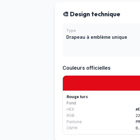
🎨 Design technique
Type
Drapeau à emblème unique
Couleurs officielles
Rouge turc
Fond
HEX
#E
RGB
22
Pantone
PM
CMYK
0,