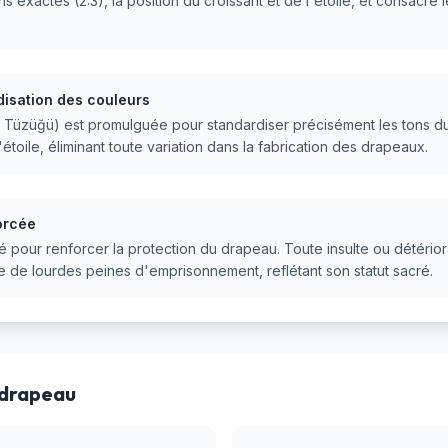
ons exactes (2:3), la position du croissant et de l'étoile, et consa
isation des couleurs
ı Tüzüğü) est promulguée pour standardiser précisément les tons du 
étoile, éliminant toute variation dans la fabrication des drapeaux.
orcée
 pour renforcer la protection du drapeau. Toute insulte ou détérior
e de lourdes peines d'emprisonnement, reflétant son statut sacré.
 drapeau