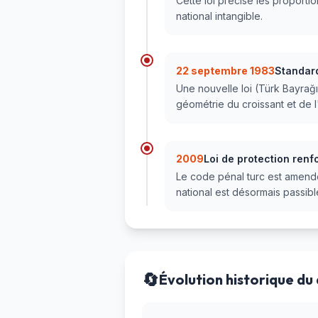
Cette loi précise les proporti
national intangible.
22 septembre 1983
Standard
Une nouvelle loi (Türk Bayrağ
géométrie du croissant et de l'
2009
Loi de protection renf
Le code pénal turc est amendé
national est désormais passibl
🔄
Évolution historique du