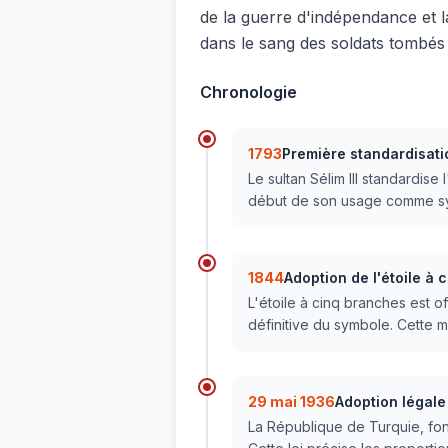
de la guerre d'indépendance et la
dans le sang des soldats tombés l
Chronologie
1793
Première standardisat
Le sultan Sélim III standardise
début de son usage comme symb
1844
Adoption de l'étoile à
L'étoile à cinq branches est of
définitive du symbole. Cette m
29 mai 1936
Adoption légale
La République de Turquie, fond