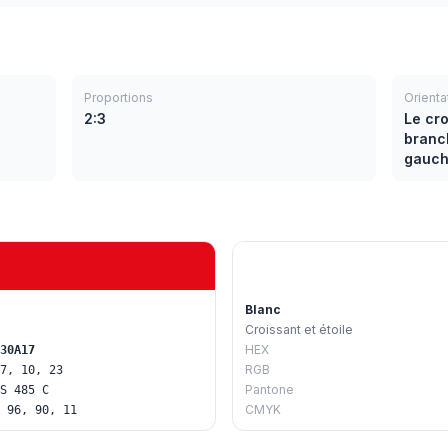
Proportions
Orienta
2:3
Le cro
branc
gauch
Blanc
Croissant et étoile
HEX
30A17
RGB
7, 10, 23
Pantone
S 485 C
CMYK
 96, 90, 11