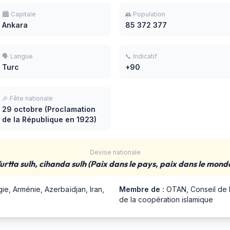
🏙️ Capitale
👥 Population
Ankara
85 372 377
🗣️ Langue
📞 Indicatif
Turc
+90
🎉 Fête nationale
29 octobre (Proclamation
de la République en 1923)
Devise nationale
urtta sulh, cihanda sulh (Paix dans le pays, paix dans le mond
ie, Arménie, Azerbaïdjan, Iran,
Membre de :
OTAN, Conseil de l
de la coopération islamique