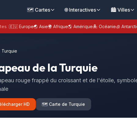
🗺️ Cartes
🌐 Interactives
🏙️ Villes
tes :
🇪🇺 Europe
🌏 Asie
🌍 Afrique
🌎 Amérique
🏝️ Océanie
🧊 Antarct
 Turquie
apeau de la Turquie
apeau rouge frappé du croissant et de l'étoile, symbole
nale
élécharger HD
🗺️ Carte de Turquie