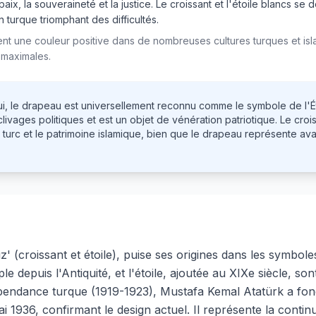
 paix, la souveraineté et la justice. Le croissant et l'étoile blancs se
on turque triomphant des difficultés.
ent une couleur positive dans de nombreuses cultures turques et is
n maximales.
i, le drapeau est universellement reconnu comme le symbole de l'Éta
es clivages politiques et est un objet de vénération patriotique. Le cro
rc et le patrimoine islamique, bien que le drapeau représente avant
z' (croissant et étoile), puise ses origines dans les symbol
le depuis l'Antiquité, et l'étoile, ajoutée au XIXe siècle, s
pendance turque (1919-1923), Mustafa Kemal Atatürk a fond
i 1936, confirmant le design actuel. Il représente la continuit