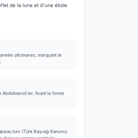
let de la lune et d'une étoile
t l'armée ottomanes, marquant le
.
n Abdülmecid Ier, fixant la forme
rapeau turc (Türk Bayrağı Kanunu).