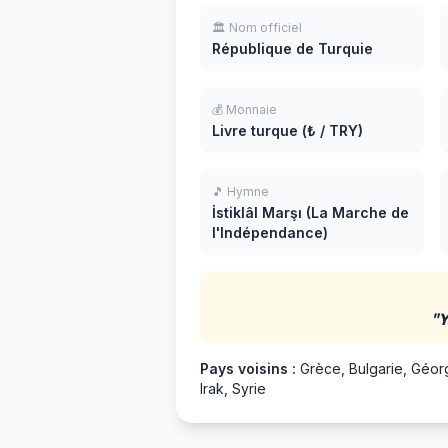
🏛️ Nom officiel
République de Turquie
💰 Monnaie
Livre turque (₺ / TRY)
🎵 Hymne
İstiklâl Marşı (La Marche de
l'Indépendance)
"Y
Pays voisins :
Grèce, Bulgarie, Géorg
Irak, Syrie