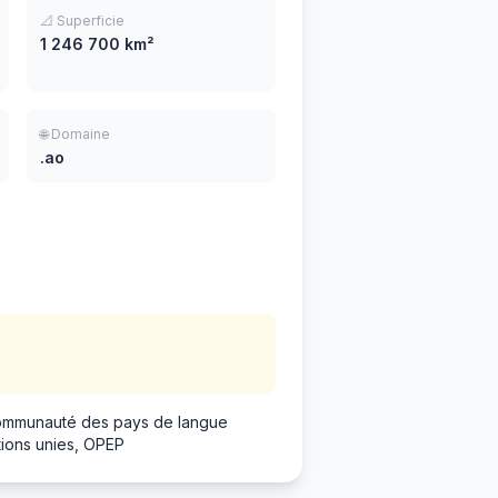
📐 Superficie
1 246 700 km²
🌐 Domaine
.ao
Communauté des pays de langue
tions unies, OPEP