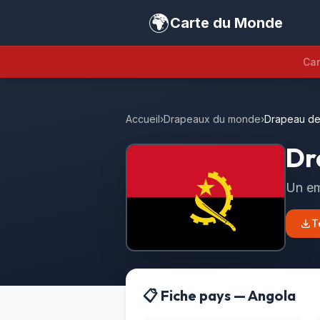
🌍
Carte du Monde
Car
Accueil
›
Drapeaux du monde
›
Drapeau de
Dr
Un em
T
📋 Fiche pays — Angola