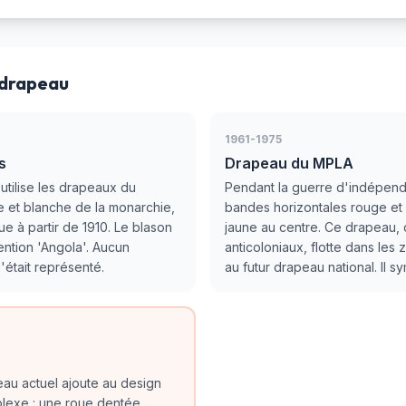
 drapeau
1961-1975
s
Drapeau du MPLA
utilise les drapeaux du
Pendant la guerre d'indépend
e et blanche de la monarchie,
bandes horizontales rouge et 
ue à partir de 1910. Le blason
jaune au centre. Ce drapeau, c
mention 'Angola'. Aucun
anticoloniaux, flotte dans les
était représenté.
au futur drapeau national. Il s
au actuel ajoute au design
lexe : une roue dentée