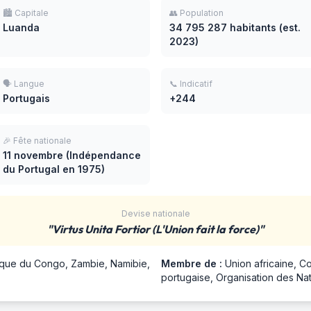
🏙️ Capitale
👥 Population
Luanda
34 795 287 habitants (est.
2023)
🗣️ Langue
📞 Indicatif
Portugais
+244
🎉 Fête nationale
11 novembre (Indépendance
du Portugal en 1975)
Devise nationale
"Virtus Unita Fortior (L'Union fait la force)"
que du Congo, Zambie, Namibie,
Membre de :
Union africaine, 
portugaise, Organisation des Na