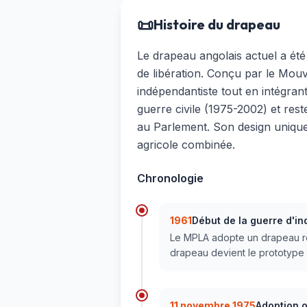
📜
Histoire du drapeau
Le drapeau angolais actuel a ét
de libération. Conçu par le Mou
indépendantiste tout en intégran
guerre civile (1975-2002) et re
au Parlement. Son design unique 
agricole combinée.
Chronologie
1961
Début de la guerre d'
Le MPLA adopte un drapeau rou
drapeau devient le prototype d
11 novembre 1975
Adoption o