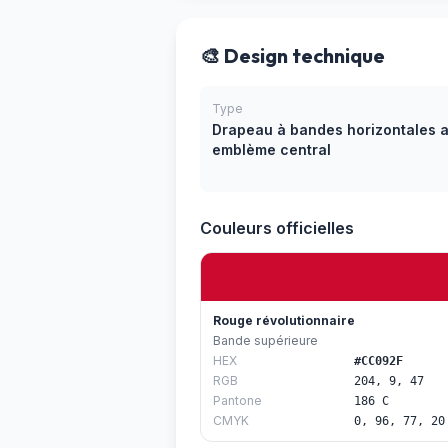
🎨 Design technique
Type
Drapeau à bandes horizontales 
emblème central
Couleurs officielles
Rouge révolutionnaire
Bande supérieure
HEX
#CC092F
RGB
204, 9, 47
Pantone
186 C
CMYK
0, 96, 77, 20