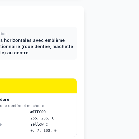
tion
s horizontales avec emblème
utionnaire (roue dentée, machette
ile) au centre
 doré
 roue dentée et machette
#FFEC00
255, 236, 0
e
Yellow C
0, 7, 100, 0