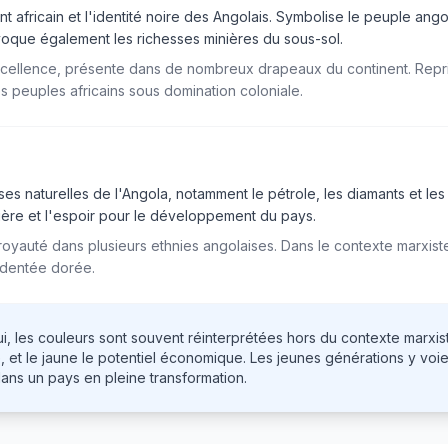
 africain et l'identité noire des Angolais. Symbolise le peuple ango
Évoque également les richesses minières du sous-sol.
xcellence, présente dans de nombreux drapeaux du continent. Repr
res peuples africains sous domination coloniale.
es naturelles de l'Angola, notamment le pétrole, les diamants et le
mière et l'espoir pour le développement du pays.
 royauté dans plusieurs ethnies angolaises. Dans le contexte marxiste
e dentée dorée.
i, les couleurs sont souvent réinterprétées hors du contexte marxist
elle, et le jaune le potentiel économique. Les jeunes générations y v
ans un pays en pleine transformation.