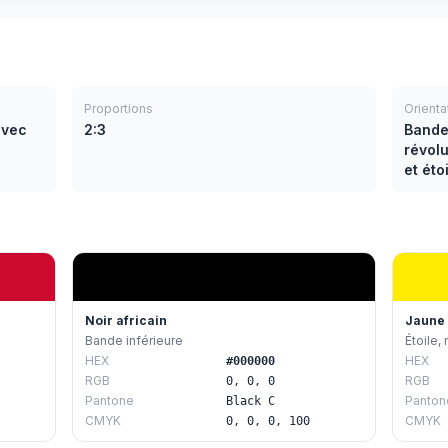
Proportions
Orienta
avec
2:3
Bande
révol
et éto
Noir africain
Jaune
Bande inférieure
Étoile,
HEX
HEX
#000000
RGB
RGB
0, 0, 0
Pantone
Panton
Black C
CMYK
CMYK
0, 0, 0, 100