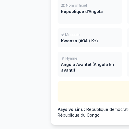
🏛️ Nom officiel
République d'Angola
💰 Monnaie
Kwanza (AOA / Kz)
🎵 Hymne
Angola Avante! (Angola En
avant!)
Pays voisins :
République démocrati
République du Congo