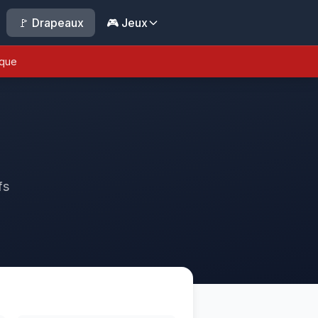
🚩 Drapeaux
🎮 Jeux
ique
fs