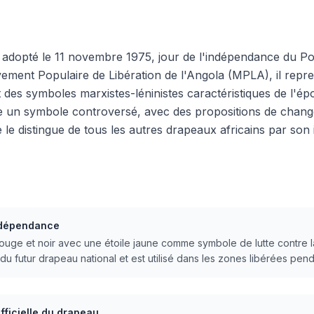
é adopté le 11 novembre 1975, jour de l'indépendance du P
vement Populaire de Libération de l'Angola (MPLA), il rep
t des symboles marxistes-léninistes caractéristiques de l'é
ste un symbole controversé, avec des propositions de chan
le distingue de tous les autres drapeaux africains par son i
indépendance
ge et noir avec une étoile jaune comme symbole de lutte contre la
u futur drapeau national et est utilisé dans les zones libérées pend
fficielle du drapeau