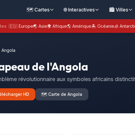
🗺️ Cartes
🌐 Interactives
🏙️ Villes
tes :
🇪🇺 Europe
🌏 Asie
🌍 Afrique
🌎 Amérique
🏝️ Océanie
🧊 Antarct
 Angola
apeau de l'Angola
blème révolutionnaire aux symboles africains distincti
élécharger HD
🗺️ Carte de Angola