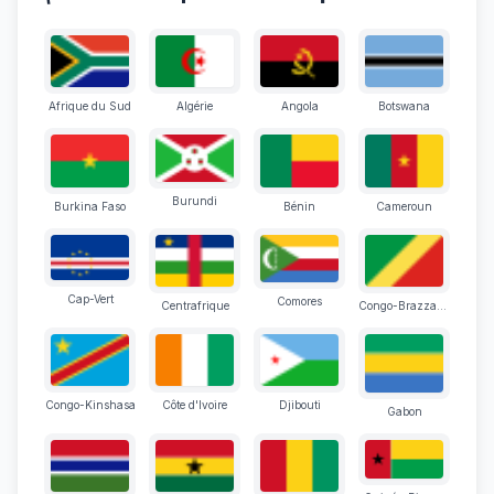
Afrique du Sud
Algérie
Angola
Botswana
Burundi
Burkina Faso
Bénin
Cameroun
Cap-Vert
Comores
Centrafrique
Congo-Brazzaville
Congo-Kinshasa
Côte d'Ivoire
Djibouti
Gabon