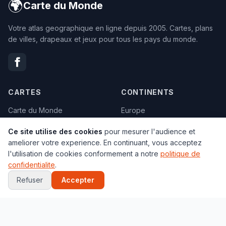
🌍
Carte du Monde
Votre atlas geographique en ligne depuis 2005. Cartes, plans
de villes, drapeaux et jeux pour tous les pays du monde.
CARTES
CONTINENTS
Carte du Monde
Europe
Satellite
Asie
Ce site utilise des cookies
pour mesurer l'audience et
Geographique
Afrique
ameliorer votre experience. En continuant, vous acceptez
Climats
Amerique
l'utilisation de cookies conformement a notre
politique de
confidentialite
.
Carte vierge
Oceanie
Refuser
Accepter
Politique
Tous les pays →
Toutes les cartes →
VILLES
JEUX