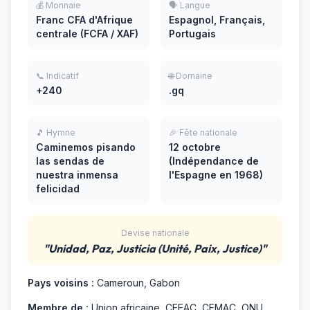
💰 Monnaie
🗣️ Langue
Franc CFA d'Afrique
Espagnol, Français,
centrale (FCFA / XAF)
Portugais
📞 Indicatif
🌐 Domaine
+240
.gq
🎵 Hymne
🎉 Fête nationale
Caminemos pisando
12 octobre
las sendas de
(Indépendance de
nuestra inmensa
l'Espagne en 1968)
felicidad
Devise nationale
"Unidad, Paz, Justicia (Unité, Paix, Justice)"
Pays voisins :
Cameroun, Gabon
Membre de :
Union africaine, CEEAC, CEMAC, ONU,