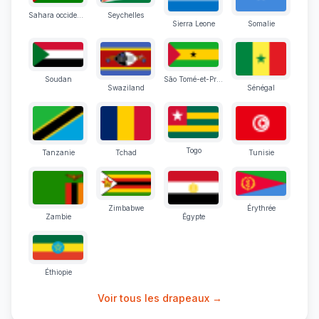
Sahara occidental
Seychelles
Sierra Leone
Somalie
Soudan
São Tomé-et-Principe
Swaziland
Sénégal
Togo
Tanzanie
Tchad
Tunisie
Zimbabwe
Érythrée
Zambie
Égypte
Éthiopie
Voir tous les drapeaux →