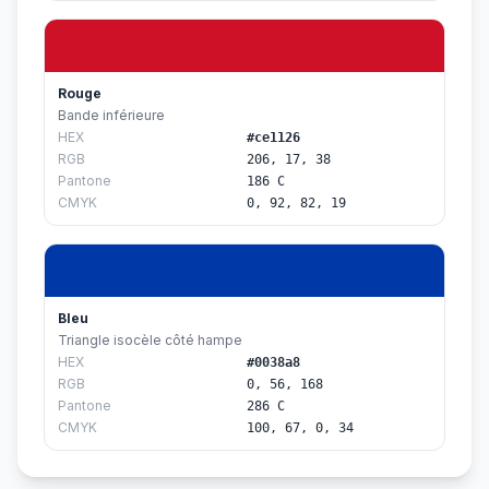
Rouge
Bande inférieure
HEX
#ce1126
RGB
206, 17, 38
Pantone
186 C
CMYK
0, 92, 82, 19
Bleu
Triangle isocèle côté hampe
HEX
#0038a8
RGB
0, 56, 168
Pantone
286 C
CMYK
100, 67, 0, 34