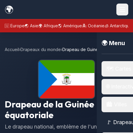
🌍
🇪🇺 Europe
🌏 Asie
🌍 Afrique
🌎 Amérique
🏝️ Océanie
🧊 Antarctique
🌍 Menu
Accueil
›
Drapeaux du monde
›
Drapeau de Guinée Equatoriale
🗺️ Cartes
🌐 Interacti
Drapeau de la Guinée
🏙️ Villes
équatoriale
🚩 Drapea
Le drapeau national, emblème de l'unité, de la