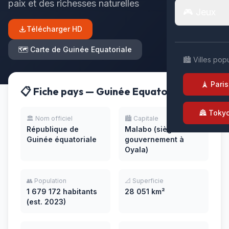
paix et des richesses naturelles
🎮 Jeux
Télécharger HD
🗺️ Carte de Guinée Equatoriale
🏙️ Villes pop
🗼 Paris
📋 Fiche pays — Guinée Equatoriale
🏯 Toky
🏛️ Nom officiel
🏙️ Capitale
République de
Malabo (siège du
Guinée équatoriale
gouvernement à
Oyala)
👥 Population
📐 Superficie
1 679 172 habitants
28 051 km²
(est. 2023)