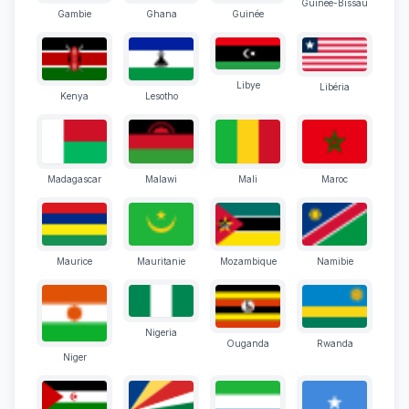
Guinée-Bissau
Gambie
Ghana
Guinée
Libye
Libéria
Kenya
Lesotho
Madagascar
Malawi
Mali
Maroc
Maurice
Mauritanie
Mozambique
Namibie
Nigeria
Ouganda
Rwanda
Niger