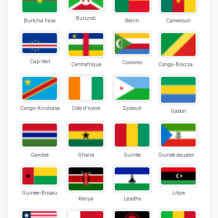
Burundi
Burkina Faso
Bénin
Cameroun
Cap-Vert
Comores
Centrafrique
Congo-Brazzaville
Congo-Kinshasa
Côte d'Ivoire
Djibouti
Gabon
Gambie
Ghana
Guinée
Guinée équatoriale
Guinée-Bissau
Libye
Kenya
Lesotho