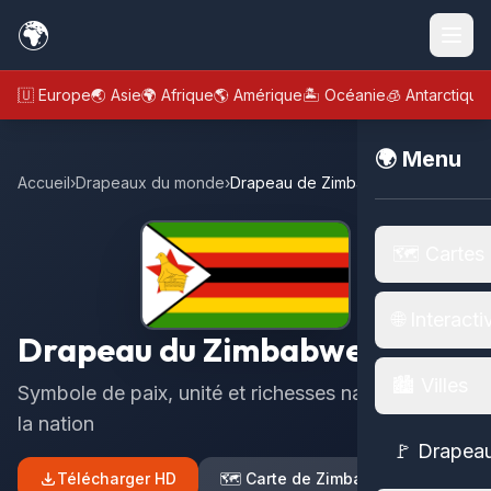
🌍
🇪🇺 Europe
🌏 Asie
🌍 Afrique
🌎 Amérique
🏝️ Océanie
🧊 Antarctique
🌍 Menu
Accueil
›
Drapeaux du monde
›
Drapeau de Zimbabwe
🗺️ Cartes
🌐 Interacti
Drapeau du Zimbabwe
🏙️ Villes
Symbole de paix, unité et richesses naturelles de
la nation
🚩 Drapea
Télécharger HD
🗺️ Carte de Zimbabwe