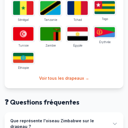
Togo
Sénégal
Tanzanie
Tchad
Érythrée
Tunisie
Zambie
Égypte
Éthiopie
Voir tous les drapeaux →
❓ Questions fréquentes
Que représente l'oiseau Zimbabwe sur le
drapeau ?