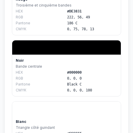
Troisième et cinquième bandes
HEX
#DE3831
RGB
222, 56, 49
Pantone
186 C
CMYK
0, 75, 78, 13
Noir
Bande centrale
HEX
#000000
RGB
0, 0, 0
Pantone
Black C
CMYK
0, 0, 0, 100
Blanc
Triangle côté guindant