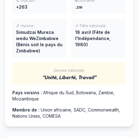
📞 Indicatif
🌐 Domaine
+263
.zw
🎵 Hymne
🎉 Fête nationale
Simudzai Mureza
18 avril (Fête de
wedu WeZimbabwe
l'Indépendance,
(Bénis soit le pays du
1980)
Zimbabwe)
Devise nationale
"Unité, Liberté, Travail"
Pays voisins :
Afrique du Sud, Botswana, Zambie,
Mozambique
Membre de :
Union africaine, SADC, Commonwealth,
Nations Unies, COMESA