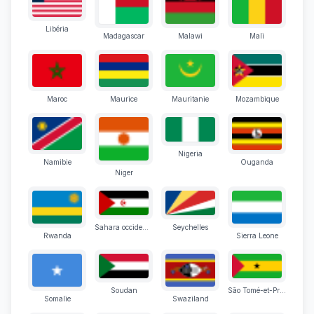
Libéria
Madagascar
Malawi
Mali
Maroc
Maurice
Mauritanie
Mozambique
Nigeria
Namibie
Ouganda
Niger
Sahara occidental
Seychelles
Rwanda
Sierra Leone
Soudan
São Tomé-et-Principe
Somalie
Swaziland