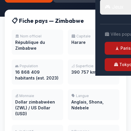
🎮 Jeux
📋 Fiche pays — Zimbabwe
🏙️ Villes pop
🏛️ Nom officiel
🏙️ Capitale
République du
Harare
Zimbabwe
🗼 Paris
🏯 Toky
👥 Population
📐 Superficie
16 868 409
390 757 km²
habitants (est. 2023)
💰 Monnaie
🗣️ Langue
Dollar zimbabwéen
Anglais, Shona,
(ZWL) / US Dollar
Ndebele
(USD)