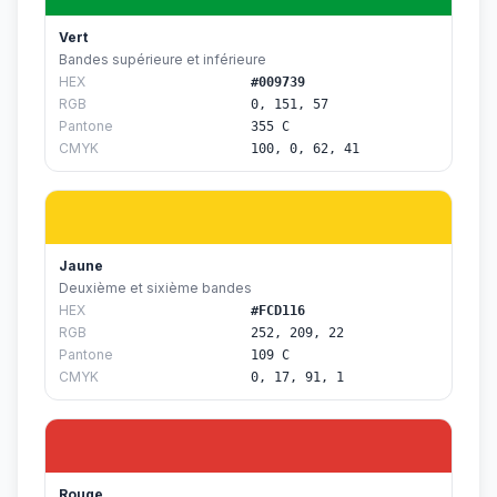
Vert
Bandes supérieure et inférieure
HEX
#009739
RGB
0, 151, 57
Pantone
355 C
CMYK
100, 0, 62, 41
Jaune
Deuxième et sixième bandes
HEX
#FCD116
RGB
252, 209, 22
Pantone
109 C
CMYK
0, 17, 91, 1
Rouge