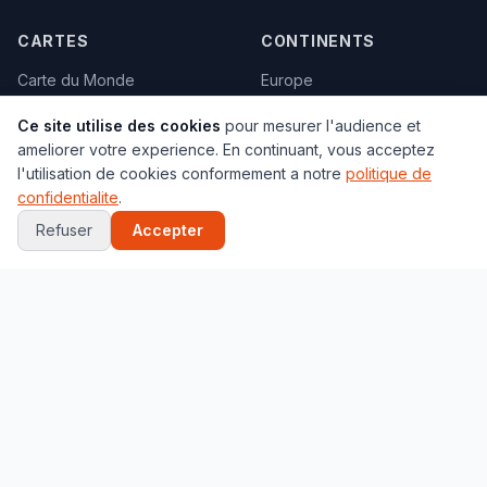
CARTES
CONTINENTS
Carte du Monde
Europe
Satellite
Asie
Ce site utilise des cookies
pour mesurer l'audience et
Geographique
Afrique
ameliorer votre experience. En continuant, vous acceptez
Climats
Amerique
l'utilisation de cookies conformement a notre
politique de
confidentialite
.
Carte vierge
Oceanie
Refuser
Accepter
Politique
Tous les pays →
Toutes les cartes →
VILLES
JEUX
Paris
Globe 3D
New York
Quiz Capitales
Tokyo
Quiz Drapeaux
Londres
Localisation
Marrakech
Memory