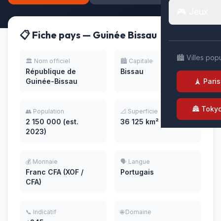
🎮 Jeux
📋 Fiche pays — Guinée Bissau
🏙️ Villes pop
🏛️ Nom officiel
🏙️ Capitale
République de
Bissau
Guinée-Bissau
🗼 Paris
🏯 Toky
👥 Population
📐 Superficie
2 150 000 (est.
36 125 km²
2023)
💰 Monnaie
🗣️ Langue
Franc CFA (XOF /
Portugais
CFA)
📞 Indicatif
🌐 Domaine