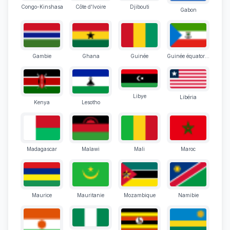
Congo-Kinshasa
Côte d'Ivoire
Djibouti
Gabon
Gambie
Ghana
Guinée
Guinée équatoriale
Libye
Libéria
Kenya
Lesotho
Madagascar
Malawi
Mali
Maroc
Maurice
Mauritanie
Mozambique
Namibie