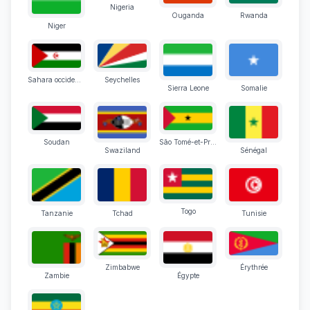
Nigeria
Ouganda
Rwanda
Niger
Sahara occidental
Seychelles
Sierra Leone
Somalie
Soudan
São Tomé-et-Principe
Swaziland
Sénégal
Togo
Tanzanie
Tchad
Tunisie
Zimbabwe
Érythrée
Zambie
Égypte