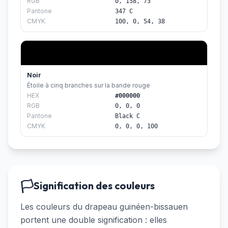
RGB
0, 158, 73
Pantone
347 C
CMYK
100, 0, 54, 38
Noir
Étoile à cinq branches sur la bande rouge
HEX
#000000
RGB
0, 0, 0
Pantone
Black C
CMYK
0, 0, 0, 100
🏳️
Signification des couleurs
Les couleurs du drapeau guinéen-bissauen
portent une double signification : elles