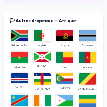
🏳️ Autres drapeaux — Afrique
Afrique du Sud
Algérie
Angola
Botswana
Burundi
Burkina Faso
Bénin
Cameroun
Cap-Vert
Comores
Centrafrique
Congo-Brazzaville