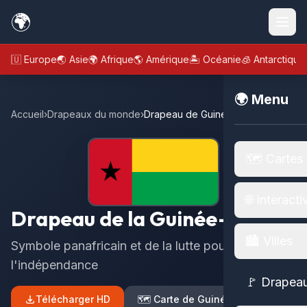
🌍
🇪🇺 Europe
🌏 Asie
🌍 Afrique
🌎 Amérique
🏝️ Océanie
🧊 Antarctique
🌍 Menu
Accueil
›
Drapeaux du monde
›
Drapeau de Guinée Bissau
🗺️ Cartes
🌐 Interacti
Drapeau de la Guinée-Bissau
🏙️ Villes
Symbole panafricain et de la lutte pour
l'indépendance
🚩 Drapea
Télécharger HD
🗺️ Carte de Guinée Bissau