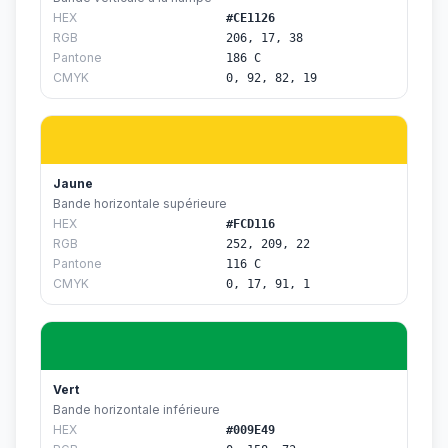
HEX
#CE1126
RGB
206, 17, 38
Pantone
186 C
CMYK
0, 92, 82, 19
Jaune
Bande horizontale supérieure
HEX
#FCD116
RGB
252, 209, 22
Pantone
116 C
CMYK
0, 17, 91, 1
Vert
Bande horizontale inférieure
HEX
#009E49