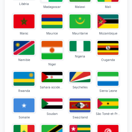
Libéria
Madagascar
Malawi
Mali
Maroc
Maurice
Mauritanie
Mozambique
Nigeria
Namibie
Ouganda
Niger
Sahara occidental
Seychelles
Rwanda
Sierra Leone
Soudan
São Tomé-et-Principe
Somalie
Swaziland