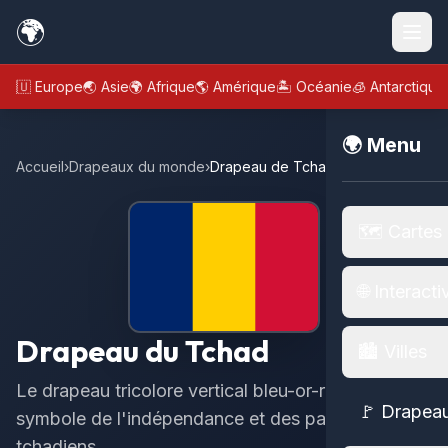
🌍
🇪🇺 Europe
🌏 Asie
🌍 Afrique
🌎 Amérique
🏝️ Océanie
🧊 Antarctique
🌍 Menu
Accueil
›
Drapeaux du monde
›
Drapeau de Tchad
🗺️ Cartes
🌐 Interacti
Drapeau du Tchad
🏙️ Villes
Le drapeau tricolore vertical bleu-or-rouge,
🚩 Drapea
symbole de l'indépendance et des paysages
tchadiens