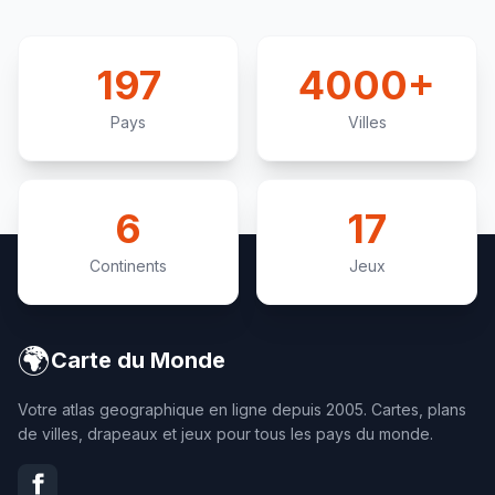
étatique. Aujourd'hui, avec plus de 60 ans d'existence,
c'est l'un des drapeaux africains les plus anciens
inchangés.
197
4000+
Pays
Villes
6
17
Continents
Jeux
🌍
Carte du Monde
Votre atlas geographique en ligne depuis 2005. Cartes, plans
de villes, drapeaux et jeux pour tous les pays du monde.