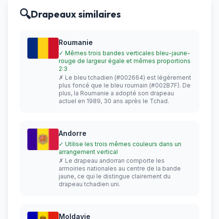
🔍
Drapeaux similaires
Roumanie
✓ Mêmes trois bandes verticales bleu-jaune-
rouge de largeur égale et mêmes proportions
2:3
✗ Le bleu tchadien (#002664) est légèrement
plus foncé que le bleu roumain (#002B7F). De
plus, la Roumanie a adopté son drapeau
actuel en 1989, 30 ans après le Tchad.
Andorre
✓ Utilise les trois mêmes couleurs dans un
arrangement vertical
✗ Le drapeau andorran comporte les
armoiries nationales au centre de la bande
jaune, ce qui le distingue clairement du
drapeau tchadien uni.
Moldavie