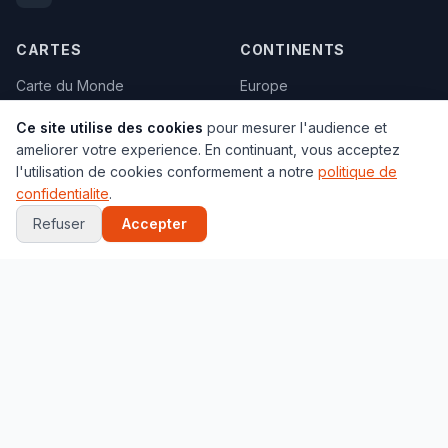
CARTES
CONTINENTS
Carte du Monde
Europe
Satellite
Asie
Ce site utilise des cookies
pour mesurer l'audience et
Geographique
Afrique
ameliorer votre experience. En continuant, vous acceptez
Climats
Amerique
l'utilisation de cookies conformement a notre
politique de
confidentialite
.
Carte vierge
Oceanie
Refuser
Accepter
Politique
Tous les pays →
Toutes les cartes →
VILLES
JEUX
Paris
Globe 3D
New York
Quiz Capitales
Tokyo
Quiz Drapeaux
Londres
Localisation