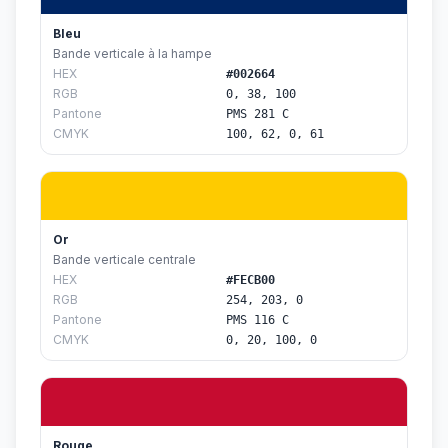
Bleu
Bande verticale à la hampe
HEX
#002664
RGB
0, 38, 100
Pantone
PMS 281 C
CMYK
100, 62, 0, 61
Or
Bande verticale centrale
HEX
#FECB00
RGB
254, 203, 0
Pantone
PMS 116 C
CMYK
0, 20, 100, 0
Rouge