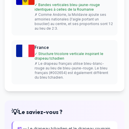
✓ Bandes verticales bleu-jaune-rouge
identiques à celles de la Roumanie
✗ Comme Andorre, la Moldavie ajoute ses
armoiries nationales (l'aigle portant un
bouclier) au centre, et ses proportions sont 1:2
au lieu de 2:3.
France
✓ Structure tricolore verticale inspirant le
drapeau tchadien
✗ Le drapeau français utilise bleu-blanc-
rouge au lieu de bleu-jaune-rouge. Le bleu
français (#002654) est également différent
du bleu tchadien.
💡
Le saviez-vous ?
#1
— Le drapeau tchadien et le drapeau roumain