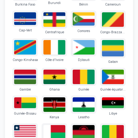
Burundi
Burkina Faso
Bénin
Cameroun
Cap-Vert
Comores
Centrafrique
Congo-Brazzaville
Congo-Kinshasa
Côte d'Ivoire
Djibouti
Gabon
Gambie
Ghana
Guinée
Guinée équatoriale
Guinée-Bissau
Libye
Kenya
Lesotho