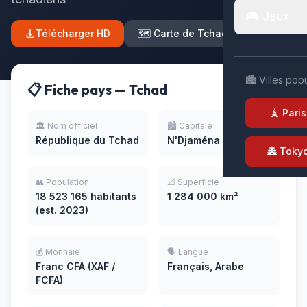
🎮 Jeux
Télécharger HD
🗺️ Carte de Tchad
🏙️ Villes pop
📋 Fiche pays — Tchad
🗼 Paris
🏛️ Nom officiel
🏙️ Capitale
République du Tchad
N'Djaména
🏯 Toky
👥 Population
📐 Superficie
18 523 165 habitants
1 284 000 km²
(est. 2023)
💰 Monnaie
🗣️ Langue
Franc CFA (XAF /
Français, Arabe
FCFA)