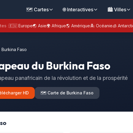
🗺️ Cartes
🌐 Interactives
🏙️ Villes
tes :
🇪🇺 Europe
🌏 Asie
🌍 Afrique
🌎 Amérique
🏝️ Océanie
🧊 Antarct
 Burkina Faso
apeau du Burkina Faso
apeau panafricain de la révolution et de la prospérité
élécharger HD
🗺️ Carte de Burkina Faso
aso