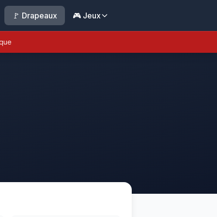
🚩 Drapeaux
🎮 Jeux
ique