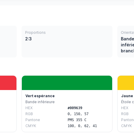
Proportions
Orienta
2:3
Bande
inféri
branc
Vert espérance
Jaune 
Bande inférieure
Étoile 
HEX
HEX
#009639
RGB
RGB
0, 150, 57
Pantone
Panton
PMS 355 C
CMYK
CMYK
100, 0, 62, 41