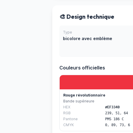
🎨 Design technique
Type
bicolore avec emblème
Couleurs officielles
Rouge révolutionnaire
Bande supérieure
HEX
#EF3340
RGB
239, 51, 64
Pantone
PMS 186 C
CMYK
0, 89, 73, 6