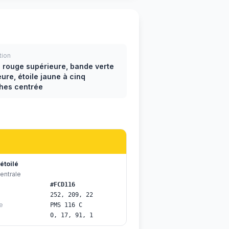
tion
 rouge supérieure, bande verte
eure, étoile jaune à cinq
hes centrée
étoilé
centrale
#FCD116
252, 209, 22
e
PMS 116 C
0, 17, 91, 1