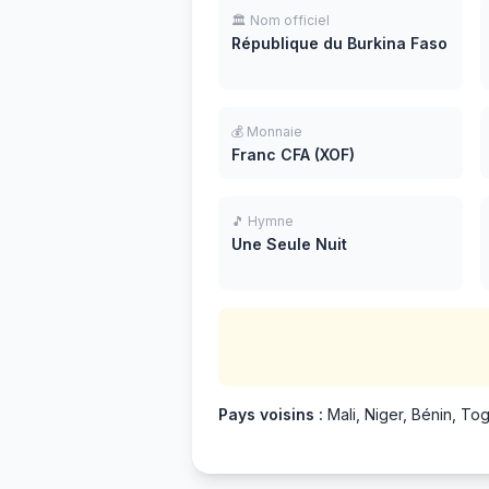
🏛️ Nom officiel
République du Burkina Faso
💰 Monnaie
Franc CFA (XOF)
🎵 Hymne
Une Seule Nuit
Pays voisins :
Mali, Niger, Bénin, To