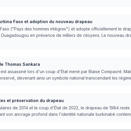
urkina Faso et adoption du nouveau drapeau
 Faso ("Pays des hommes intègres") et adopte officiellement le dra
à Ouagadougou en présence de milliers de citoyens. Le nouveau dra
 de Thomas Sankara
est assassiné lors d'un coup d'État mené par Blaise Compaoré. Mal
onservé, devenant ainsi un symbole national transcendant les régime
les et préservation du drapeau
ires de 2014 et le coup d'État de 2022, le drapeau de 1984 reste in
trant son ancrage profond dans l'identité nationale burkinabè contem