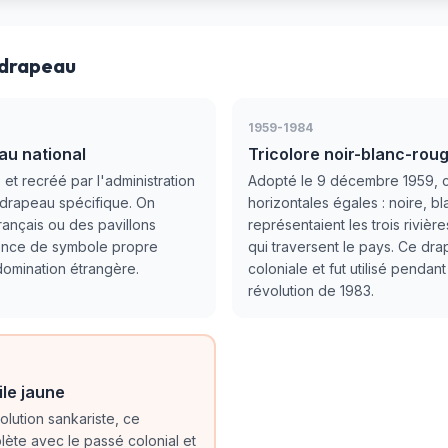
 drapeau
1959-1984
au national
Tricolore noir-blanc-roug
é et recréé par l'administration
Adopté le 9 décembre 1959, c
e drapeau spécifique. On
horizontales égales : noire, b
français ou des pavillons
représentaient les trois rivièr
bsence de symbole propre
qui traversent le pays. Ce dra
s domination étrangère.
coloniale et fut utilisé pendan
révolution de 1983.
ile jaune
olution sankariste, ce
ète avec le passé colonial et