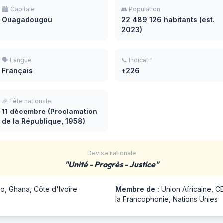
🏙️ Capitale
👥 Population
Ouagadougou
22 489 126 habitants (est.
2023)
🗣️ Langue
📞 Indicatif
Français
+226
🎉 Fête nationale
11 décembre (Proclamation
de la République, 1958)
Devise nationale
"Unité - Progrès - Justice"
go, Ghana, Côte d'Ivoire
Membre de :
Union Africaine, C
la Francophonie, Nations Unies