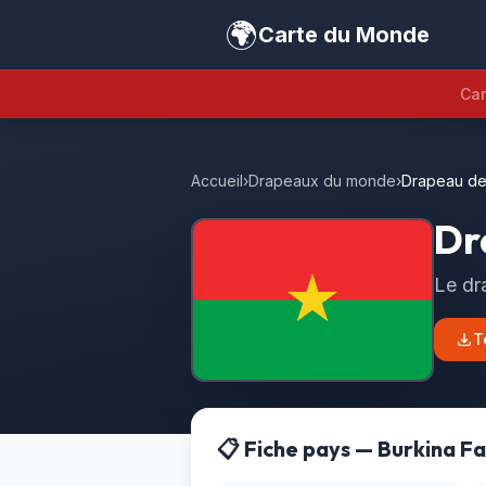
🌍
Carte du Monde
Car
Accueil
›
Drapeaux du monde
›
Drapeau de
Dr
Le dr
T
📋 Fiche pays — Burkina F