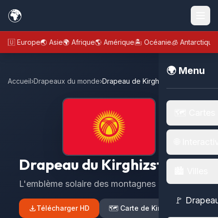
🌍
🇪🇺 Europe
🌏 Asie
🌍 Afrique
🌎 Amérique
🏝️ Océanie
🧊 Antarctique
🌍 Menu
Accueil
›
Drapeaux du monde
›
Drapeau de Kirghizstan
🗺️ Cartes
🌐 Interacti
Drapeau du Kirghizstan
🏙️ Villes
L'emblème solaire des montagnes célestes
🚩 Drapea
Télécharger HD
🗺️ Carte de Kirghizstan