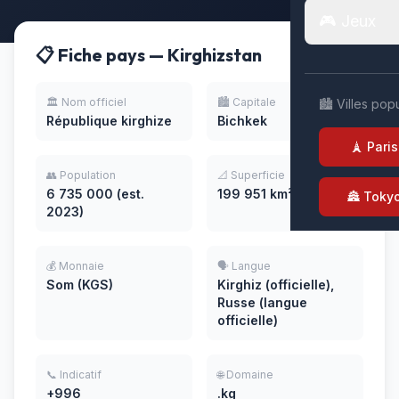
🎮 Jeux
📋 Fiche pays — Kirghizstan
🏛️ Nom officiel
🏙️ Capitale
🏙️ Villes pop
République kirghize
Bichkek
🗼 Paris
👥 Population
📐 Superficie
6 735 000 (est.
199 951 km²
🏯 Toky
2023)
💰 Monnaie
🗣️ Langue
Som (KGS)
Kirghiz (officielle),
Russe (langue
officielle)
📞 Indicatif
🌐 Domaine
+996
.kg