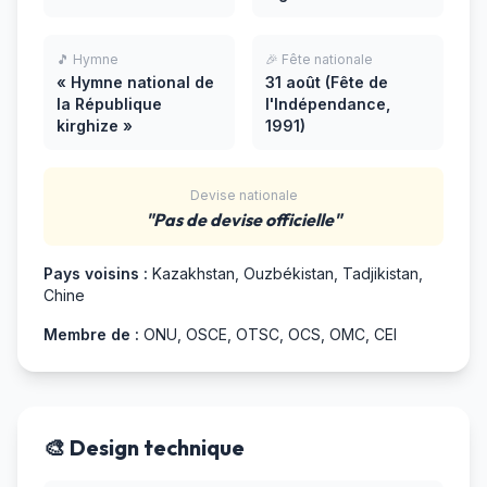
🎵 Hymne
🎉 Fête nationale
« Hymne national de
31 août (Fête de
la République
l'Indépendance,
kirghize »
1991)
Devise nationale
"Pas de devise officielle"
Pays voisins :
Kazakhstan, Ouzbékistan, Tadjikistan,
Chine
Membre de :
ONU, OSCE, OTSC, OCS, OMC, CEI
🎨 Design technique