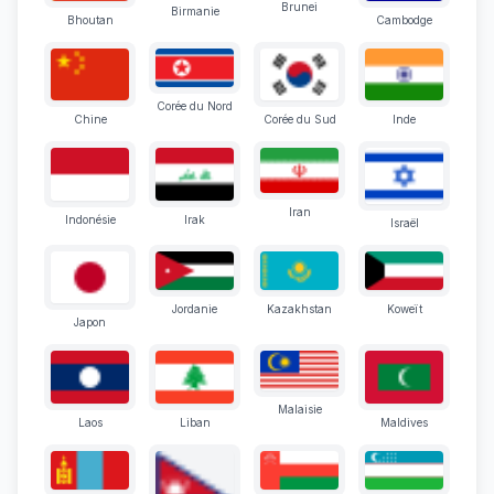
Brunei
Birmanie
Bhoutan
Cambodge
Corée du Nord
Chine
Corée du Sud
Inde
Iran
Indonésie
Irak
Israël
Jordanie
Kazakhstan
Koweït
Japon
Malaisie
Laos
Liban
Maldives