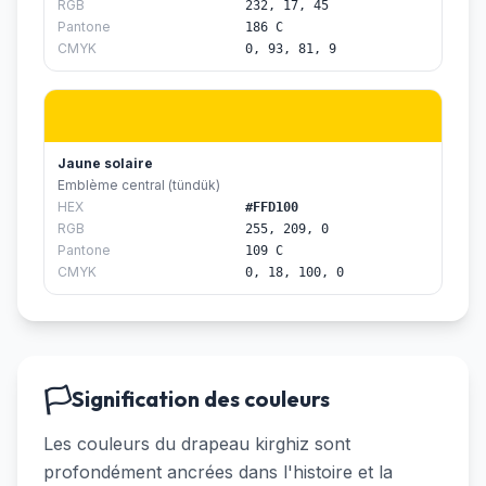
RGB
232, 17, 45
Pantone
186 C
CMYK
0, 93, 81, 9
Jaune solaire
Emblème central (tündük)
HEX
#FFD100
RGB
255, 209, 0
Pantone
109 C
CMYK
0, 18, 100, 0
🏳️
Signification des couleurs
Les couleurs du drapeau kirghiz sont
profondément ancrées dans l'histoire et la