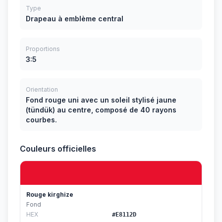
Type
Drapeau à emblème central
Proportions
3:5
Orientation
Fond rouge uni avec un soleil stylisé jaune
(tündük) au centre, composé de 40 rayons
courbes.
Couleurs officielles
Rouge kirghize
Fond
HEX
#E8112D