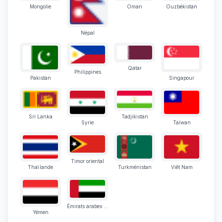
Mongolie
Oman
Ouzbékistan
Népal
Qatar
Philippines
Pakistan
Singapour
Sri Lanka
Tadjikistan
Syrie
Taïwan
Timor oriental
Thaïlande
Turkménistan
Viêt Nam
Émirats arabes unis
Yémen