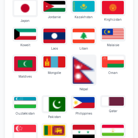
Jordanie
Kazakhstan
Kirghizstan
Japon
Koweït
Malaisie
Laos
Liban
Mongolie
Oman
Maldives
Népal
Qatar
Ouzbékistan
Philippines
Pakistan