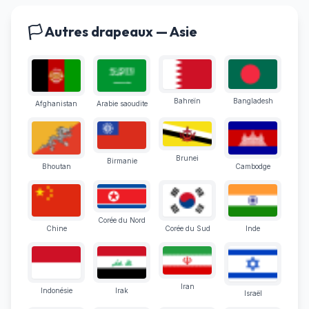
🏳️ Autres drapeaux — Asie
Bahreïn
Bangladesh
Afghanistan
Arabie saoudite
Brunei
Birmanie
Bhoutan
Cambodge
Corée du Nord
Chine
Corée du Sud
Inde
Iran
Indonésie
Irak
Israël