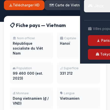
Télécharger HD
🗺️ Carte de Vietnam
🎮 Jeux
📋 Fiche pays — Vietnam
🏙️ Villes pop
🏛️ Nom officiel
🏙️ Capitale
🗼 Paris
République
Hanoï
socialiste du Viêt
Nam
🏯 Toky
👥 Population
📐 Superficie
99 460 000 (est.
331 212
2023)
💰 Monnaie
🗣️ Langue
Dong vietnamien (₫ /
Vietnamien
VND)