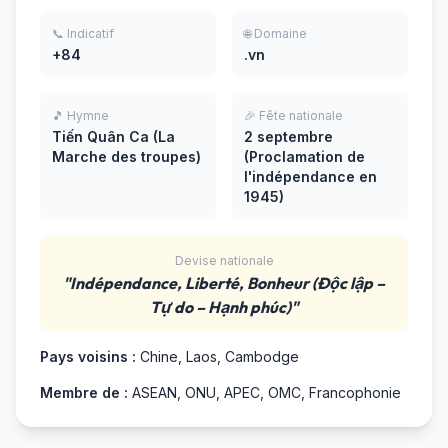
📞 Indicatif
🌐 Domaine
+84
.vn
🎵 Hymne
🎉 Fête nationale
Tiến Quân Ca (La
2 septembre
Marche des troupes)
(Proclamation de
l'indépendance en
1945)
Devise nationale
"Indépendance, Liberté, Bonheur (Độc lập –
Tự do – Hạnh phúc)"
Pays voisins :
Chine, Laos, Cambodge
Membre de :
ASEAN, ONU, APEC, OMC, Francophonie