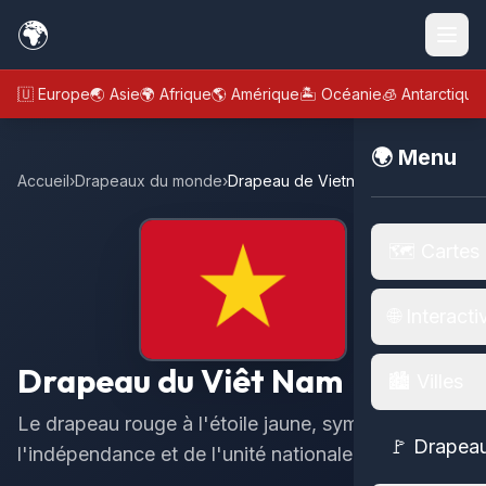
🌍
🇪🇺 Europe
🌏 Asie
🌍 Afrique
🌎 Amérique
🏝️ Océanie
🧊 Antarctique
🌍 Menu
Accueil
›
Drapeaux du monde
›
Drapeau de Vietnam
🗺️ Cartes
🌐 Interacti
Drapeau du Viêt Nam
🏙️ Villes
Le drapeau rouge à l'étoile jaune, symbole de
🚩 Drapea
l'indépendance et de l'unité nationale