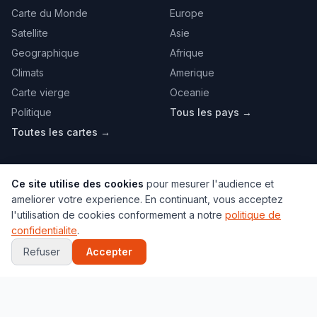
Carte du Monde
Europe
Satellite
Asie
Geographique
Afrique
Climats
Amerique
Carte vierge
Oceanie
Politique
Tous les pays →
Toutes les cartes →
VILLES
JEUX
Ce site utilise des cookies
pour mesurer l'audience et
Paris
Globe 3D
ameliorer votre experience. En continuant, vous acceptez
New York
Quiz Capitales
l'utilisation de cookies conformement a notre
politique de
confidentialite
.
Tokyo
Quiz Drapeaux
Refuser
Accepter
Londres
Localisation
Marrakech
Memory
Toutes les villes →
Puzzle
Tous les jeux →