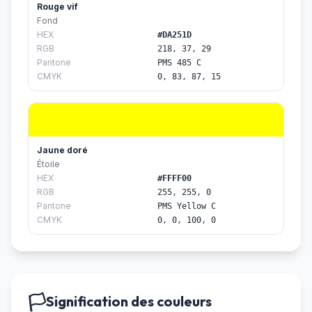
Rouge vif
Fond
HEX
#DA251D
RGB
218, 37, 29
Pantone
PMS 485 C
CMYK
0, 83, 87, 15
Jaune doré
Étoile
HEX
#FFFF00
RGB
255, 255, 0
Pantone
PMS Yellow C
CMYK
0, 0, 100, 0
🏳️
Signification des couleurs