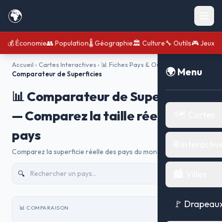
🌍
💰 Économie
👥 Population
🌡️ Géographie
🏛️ Culture
🔧 Outils
🎮 Jeux
Accueil
›
Cartes Interactives
›
📊 Fiches Pays & Outils
›
📊
🌍 Menu
Comparateur de Superficies
📊 Comparateur de Superficies
— Comparez la taille réelle des
🗺️ Cartes
pays
🌐 Interactiv
Comparez la superficie réelle des pays du monde !
🏙️ Villes
🚩 Drapeau
📊 COMPARAISON