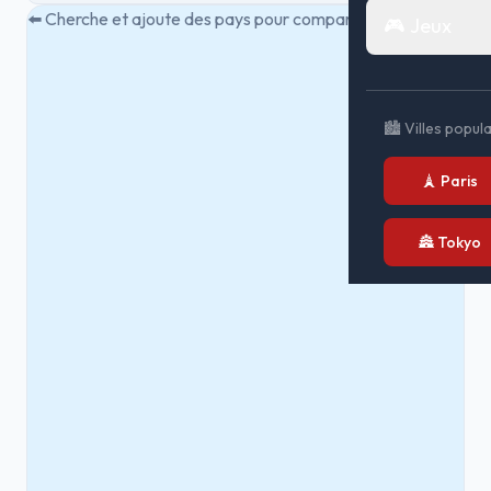
⬅️ Cherche et ajoute des pays pour comparer
🎮 Jeux
🏙️ Villes popul
🗼 Paris
🏯 Tokyo