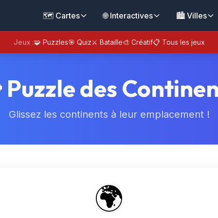
🗺️ Cartes
🌐 Interactives
🏙️ Villes
Jeux :
🧩 Puzzles
🎯 Quiz
⚔️ Bataille
🎨 Créatif
📋 Tous les jeux
 Puzzle des Continen
Glissez les continents à leur emplacement !
🌍