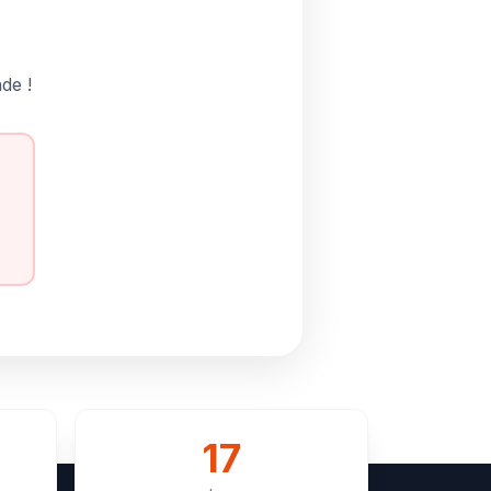
de !
17