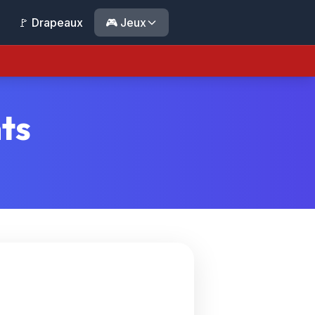
🚩 Drapeaux
🎮 Jeux
ts