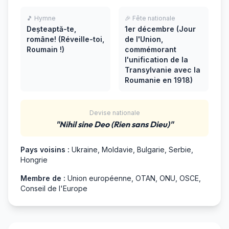
🎵 Hymne
🎉 Fête nationale
Deșteaptă-te,
1er décembre (Jour
române! (Réveille-toi,
de l'Union,
Roumain !)
commémorant
l'unification de la
Transylvanie avec la
Roumanie en 1918)
Devise nationale
"Nihil sine Deo (Rien sans Dieu)"
Pays voisins :
Ukraine, Moldavie, Bulgarie, Serbie,
Hongrie
Membre de :
Union européenne, OTAN, ONU, OSCE,
Conseil de l'Europe