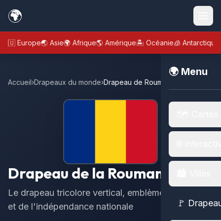
🌍
🇪🇺 Europe
🌏 Asie
🌍 Afrique
🌎 Amérique
🏝️ Océanie
🧊 Antarctique
🌍 Menu
Accueil
›
Drapeaux du monde
›
Drapeau de Roumanie
🗺️ Cartes
🌐 Interacti
Drapeau de la Roumanie
🏙️ Villes
Le drapeau tricolore vertical, emblème de l'unité
🚩 Drapea
et de l'indépendance nationale