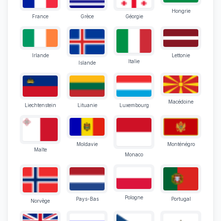
Hongrie
France
Grèce
Géorgie
Irlande
Lettonie
Italie
Islande
Macédoine
Liechtenstein
Lituanie
Luxembourg
Moldavie
Monténégro
Malte
Monaco
Pologne
Pays-Bas
Portugal
Norvège