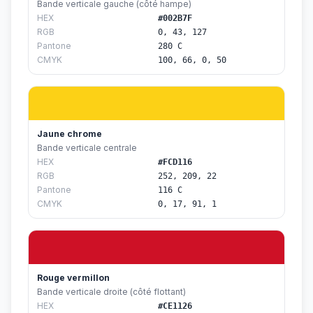
Bande verticale gauche (côté hampe)
HEX
#002B7F
RGB
0, 43, 127
Pantone
280 C
CMYK
100, 66, 0, 50
Jaune chrome
Bande verticale centrale
HEX
#FCD116
RGB
252, 209, 22
Pantone
116 C
CMYK
0, 17, 91, 1
Rouge vermillon
Bande verticale droite (côté flottant)
HEX
#CE1126