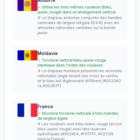
Andorre
✓ Utilise les trois mêmes couleurs (bleu,
jaune, rouge) dans un arrangement vertical
✗ Le drapeau andorran comporte des bandes
verticales de largeur inégale (8:9:8) avec les
armoiries nationales centrées sur la bande
jaune
Moldavie
✓ Tricolore vertical bleu-jaune-rouge
identique dans l'ordre des couleurs
✗ Le drapeau moldave présente les armoiries
nationales (aigle tenant une croix) au centre,
et le bleu est légèrement différent (#0033A0
vs #002B7F)
France
✓ Structure tricolore verticale à trois bandes
de largeur égale
✗ Les couleurs sont bleu-blanc-rouge (et non
bleu-jaune-rouge) avec des nuances
spécifiques (#002654, #FFFFFF, #CE1126
pour la France)