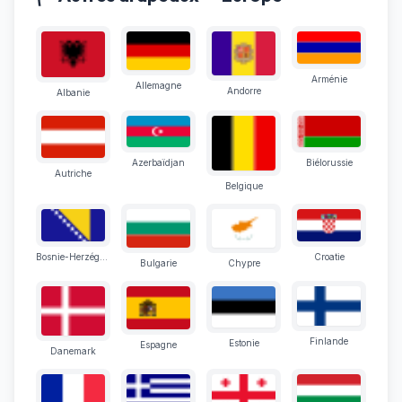
Arménie
Allemagne
Andorre
Albanie
Azerbaïdjan
Biélorussie
Autriche
Belgique
Bosnie-Herzégovine
Croatie
Bulgarie
Chypre
Finlande
Estonie
Espagne
Danemark