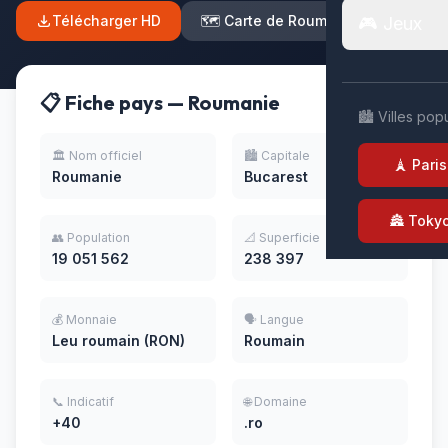
Télécharger HD
🗺️ Carte de Roumanie
🎮 Jeux
📋 Fiche pays — Roumanie
🏙️ Villes pop
🏛️ Nom officiel
🏙️ Capitale
🗼 Paris
Roumanie
Bucarest
🏯 Toky
👥 Population
📐 Superficie
19 051 562
238 397
💰 Monnaie
🗣️ Langue
Leu roumain (RON)
Roumain
📞 Indicatif
🌐 Domaine
+40
.ro