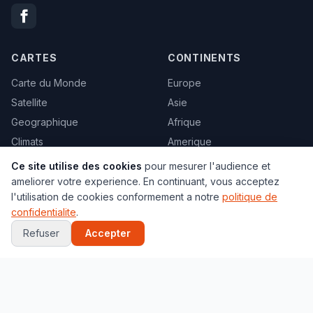
CARTES
CONTINENTS
Carte du Monde
Europe
Satellite
Asie
Geographique
Afrique
Climats
Amerique
Carte vierge
Oceanie
Ce site utilise des cookies
pour mesurer l'audience et
Politique
Tous les pays →
ameliorer votre experience. En continuant, vous acceptez
l'utilisation de cookies conformement a notre
politique de
Toutes les cartes →
confidentialite
.
Refuser
Accepter
VILLES
JEUX
Paris
Globe 3D
New York
Quiz Capitales
Tokyo
Quiz Drapeaux