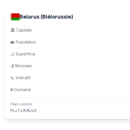
Belarus (Biélorussie)
🏛️
Capitale
👥
Population
📐
Superficie
💰
Monnaie
📞
Indicatif
🌐
Domaine
Pays voisins
PL,LT,UA,RU,LV