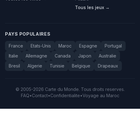
Tous les jeux →
PAYS POPULAIRES
France
Etats-Unis
Maroc
Espagne
Portugal
Italie
Allemagne
Canada
Japon
Australie
Bresil
Algerie
Tunisie
Belgique
Drapeaux
© 2005-2026 Carte du Monde. Tous droits reserves.
FAQ
•
Contact
•
Confidentialite
•
Voyage au Maroc