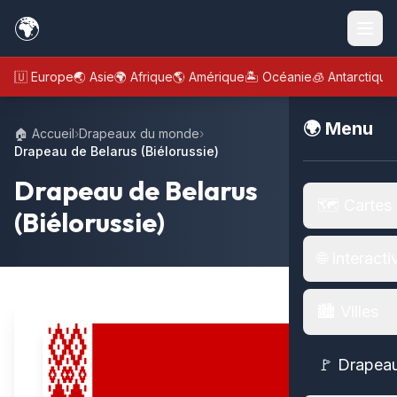
🌍
🇪🇺 Europe
🌏 Asie
🌍 Afrique
🌎 Amérique
🏝️ Océanie
🧊 Antarctique
🌍 Menu
🏠 Accueil
›
Drapeaux du monde
›
Drapeau de Belarus (Biélorussie)
Drapeau de Belarus
🗺️ Cartes
(Biélorussie)
🌐 Interacti
🏙️ Villes
🚩 Drapea