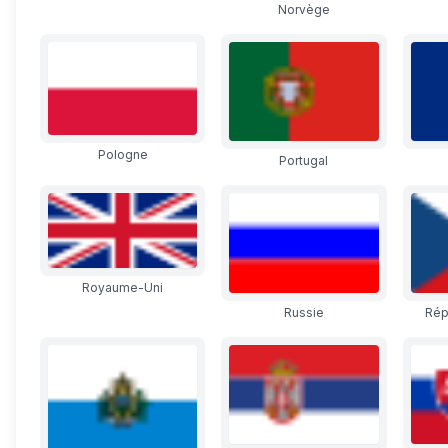
Norvège
Pologne
Portugal
Royaume-Uni
Russie
Rép