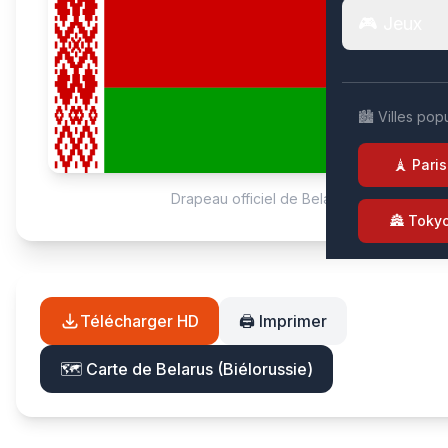
🎮 Jeux
🏙️ Villes pop
🗼 Paris
Drapeau officiel de Belarus (Biélorussie)
🏯 Toky
Télécharger HD
🖨️ Imprimer
🗺️ Carte de Belarus (Biélorussie)