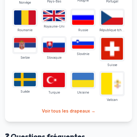
Pologne
Pays-Bas
Portugal
Norvège
Royaume-Uni
Roumanie
Russie
République tchèque
Slovénie
Serbie
Slovaquie
Suisse
Suède
Turquie
Ukraine
Vatican
Voir tous les drapeaux →
❓ Questions fréquentes