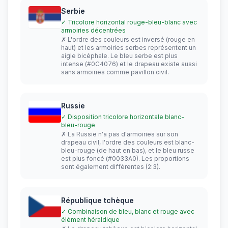
Serbie
✓ Tricolore horizontal rouge-bleu-blanc avec
armoiries décentrées
✗ L'ordre des couleurs est inversé (rouge en
haut) et les armoiries serbes représentent un
aigle bicéphale. Le bleu serbe est plus
intense (#0C4076) et le drapeau existe aussi
sans armoiries comme pavillon civil.
Russie
✓ Disposition tricolore horizontale blanc-
bleu-rouge
✗ La Russie n'a pas d'armoiries sur son
drapeau civil, l'ordre des couleurs est blanc-
bleu-rouge (de haut en bas), et le bleu russe
est plus foncé (#0033A0). Les proportions
sont également différentes (2:3).
République tchèque
✓ Combinaison de bleu, blanc et rouge avec
élément héraldique