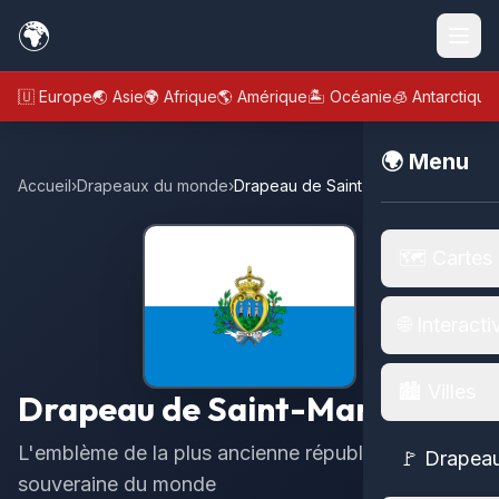
🌍
🇪🇺 Europe
🌏 Asie
🌍 Afrique
🌎 Amérique
🏝️ Océanie
🧊 Antarctique
🌍 Menu
Accueil
›
Drapeaux du monde
›
Drapeau de Saint-Marin
🗺️ Cartes
🌐 Interacti
🏙️ Villes
Drapeau de Saint-Marin
L'emblème de la plus ancienne république
🚩 Drapea
souveraine du monde