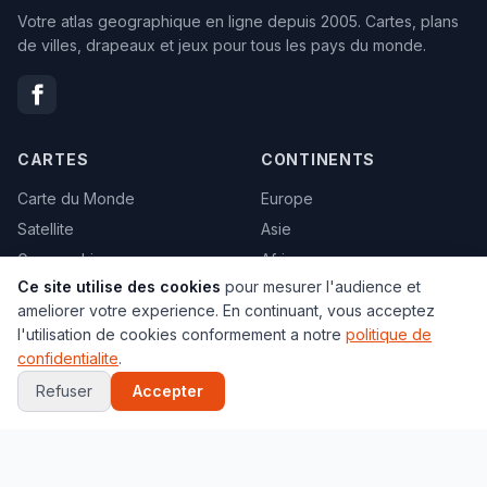
Votre atlas geographique en ligne depuis 2005. Cartes, plans
de villes, drapeaux et jeux pour tous les pays du monde.
CARTES
CONTINENTS
Carte du Monde
Europe
Satellite
Asie
Geographique
Afrique
Ce site utilise des cookies
pour mesurer l'audience et
Climats
Amerique
ameliorer votre experience. En continuant, vous acceptez
Carte vierge
Oceanie
l'utilisation de cookies conformement a notre
politique de
Politique
Tous les pays →
confidentialite
.
Toutes les cartes →
Refuser
Accepter
VILLES
JEUX
Paris
Globe 3D