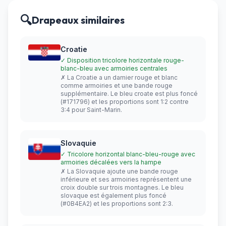
🔍
Drapeaux similaires
Croatie
✓ Disposition tricolore horizontale rouge-
blanc-bleu avec armoiries centrales
✗ La Croatie a un damier rouge et blanc
comme armoiries et une bande rouge
supplémentaire. Le bleu croate est plus foncé
(#171796) et les proportions sont 1:2 contre
3:4 pour Saint-Marin.
Slovaquie
✓ Tricolore horizontal blanc-bleu-rouge avec
armoiries décalées vers la hampe
✗ La Slovaquie ajoute une bande rouge
inférieure et ses armoiries représentent une
croix double sur trois montagnes. Le bleu
slovaque est également plus foncé
(#0B4EA2) et les proportions sont 2:3.