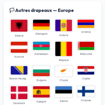
🏳️ Autres drapeaux — Europe
Arménie
Allemagne
Andorre
Albanie
Azerbaïdjan
Biélorussie
Autriche
Belgique
Bosnie-Herzégovine
Croatie
Bulgarie
Chypre
Finlande
Estonie
Espagne
Danemark