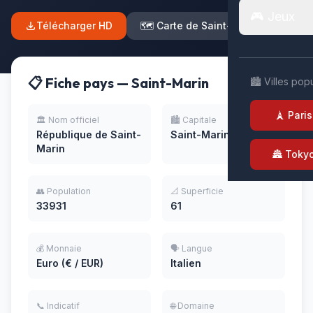
🎮 Jeux
Télécharger HD
🗺️ Carte de Saint-Marin
📋 Fiche pays — Saint-Marin
🏙️ Villes pop
🗼 Paris
🏛️ Nom officiel
🏙️ Capitale
République de Saint-
Saint-Marin
Marin
🏯 Toky
👥 Population
📐 Superficie
33931
61
💰 Monnaie
🗣️ Langue
Euro (€ / EUR)
Italien
📞 Indicatif
🌐 Domaine