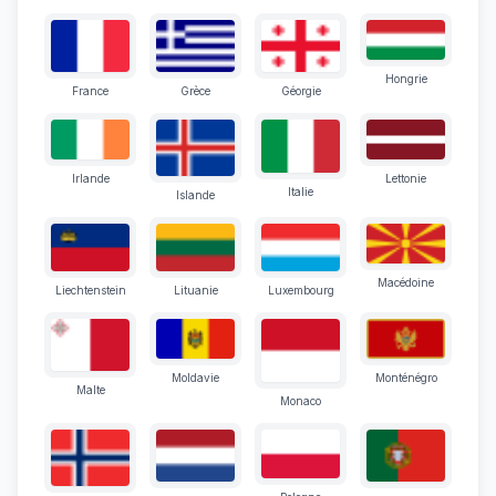
Hongrie
France
Grèce
Géorgie
Irlande
Lettonie
Italie
Islande
Macédoine
Liechtenstein
Lituanie
Luxembourg
Moldavie
Monténégro
Malte
Monaco