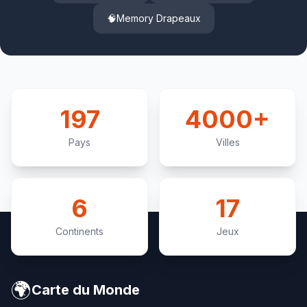
d'or et entouré d'une branche de chêne et d'une de
🧠
Memory Drapeaux
laurier. Seul le drapeau d'État peut être frappé du
monogramme 'RSS' (Repubblica di San Marino). Cette
distinction protocolaire rappelle les traditions
héraldiques médiévales tout en modernisant l'identité
visuelle nationale.
197
4000+
Pays
Villes
6
17
Continents
Jeux
🌍
Carte du Monde