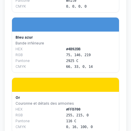
Pantone
White
CMYK
0, 0, 0, 0
Bleu azur
Bande inférieure
HEX
#4B92DB
RGB
75, 146, 219
Pantone
2925 C
CMYK
66, 33, 0, 14
Or
Couronne et détails des armoiries
HEX
#FFD700
RGB
255, 215, 0
Pantone
116 C
CMYK
0, 16, 100, 0