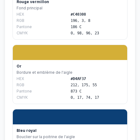
Rouge vermillon
Fond principal
HEX
#C40308
RGB
196, 3, 8
Pantone
186 C
CMYK
0, 98, 96, 23
Or
Bordure et emblème de l'aigle
HEX
#D4AF37
RGB
212, 175, 55
Pantone
873 C
CMYK
0, 17, 74, 17
Bleu royal
Bouclier sur la poitrine de l'aigle