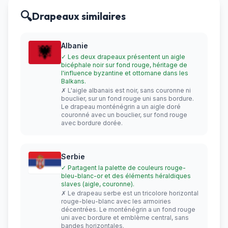
🔍
Drapeaux similaires
Albanie
✓ Les deux drapeaux présentent un aigle
bicéphale noir sur fond rouge, héritage de
l'influence byzantine et ottomane dans les
Balkans.
✗ L'aigle albanais est noir, sans couronne ni
bouclier, sur un fond rouge uni sans bordure.
Le drapeau monténégrin a un aigle doré
couronné avec un bouclier, sur fond rouge
avec bordure dorée.
Serbie
✓ Partagent la palette de couleurs rouge-
bleu-blanc-or et des éléments héraldiques
slaves (aigle, couronne).
✗ Le drapeau serbe est un tricolore horizontal
rouge-bleu-blanc avec les armoiries
décentrées. Le monténégrin a un fond rouge
uni avec bordure et emblème central, sans
bandes horizontales.