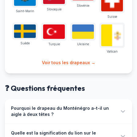
Slovénie
Slovaquie
Saint-Marin
Suisse
Suède
Turquie
Ukraine
Vatican
Voir tous les drapeaux →
❓ Questions fréquentes
Pourquoi le drapeau du Monténégro a-t-il un
aigle à deux têtes ?
L'aigle bicéphale sur le drapeau monténégrin symbolise
Quelle est la signification du lion sur le
le double pouvoir temporel et spirituel des princes-