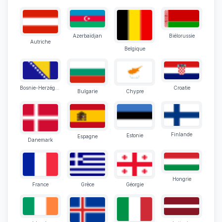
Azerbaïdjan
Biélorussie
Autriche
Belgique
Bosnie-Herzégovine
Croatie
Bulgarie
Chypre
Finlande
Estonie
Espagne
Danemark
Hongrie
France
Grèce
Géorgie