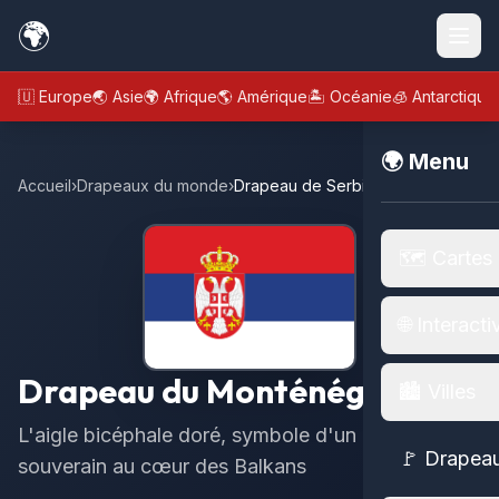
🌍
🇪🇺 Europe
🌏 Asie
🌍 Afrique
🌎 Amérique
🏝️ Océanie
🧊 Antarctique
🌍 Menu
Accueil
›
Drapeaux du monde
›
Drapeau de Serbie-Monténégro
🗺️ Cartes
🌐 Interacti
Drapeau du Monténégro
🏙️ Villes
L'aigle bicéphale doré, symbole d'un État
🚩 Drapea
souverain au cœur des Balkans