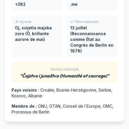
+382
.me
🎵 Hymne
🎉 Fête nationale
Oj, svijetla majska
13 juillet
zoro (Ô, brillante
(Reconnaissance
aurore de mai)
comme État au
Congrès de Berlin en
1878)
Devise nationale
"Čojstvo i junaštvo (Humanité et courage)"
Pays voisins :
Croatie, Bosnie-Herzégovine, Serbie,
Kosovo, Albanie
Membre de :
ONU, OTAN, Conseil de l'Europe, OMC,
Processus de Berlin