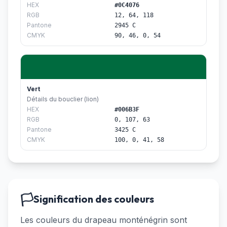
HEX
#0C4076
RGB
12, 64, 118
Pantone
2945 C
CMYK
90, 46, 0, 54
Vert
Détails du bouclier (lion)
HEX
#006B3F
RGB
0, 107, 63
Pantone
3425 C
CMYK
100, 0, 41, 58
🏳️
Signification des couleurs
Les couleurs du drapeau monténégrin sont