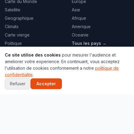
Carte du Monde
Europe
Satellite
Asie
Geographique
Afrique
Climats
Amerique
Carte vierge
Oceanie
Politique
Tous les pays →
Toutes les cartes →
Ce site utilise des cookies
pour mesurer l'audience et
ameliorer votre experience. En continuant, vous acceptez
VILLES
JEUX
l'utilisation de cookies conformement a notre
politique de
confidentialite
.
Paris
Globe 3D
Refuser
Accepter
New York
Quiz Capitales
Tokyo
Quiz Drapeaux
Londres
Localisation
Marrakech
Memory
Toutes les villes →
Puzzle
Tous les jeux →