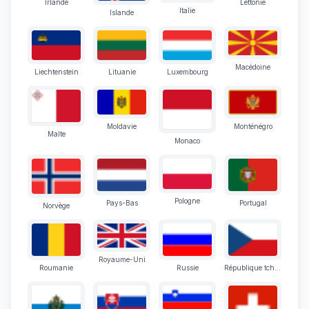
Irlande
Lettonie
Italie
Islande
Macédoine
Liechtenstein
Lituanie
Luxembourg
Moldavie
Monténégro
Malte
Monaco
Pologne
Pays-Bas
Portugal
Norvège
Royaume-Uni
Roumanie
Russie
République tchèque