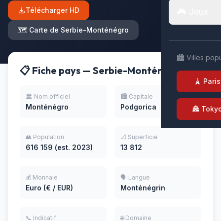
Télécharger HD
🎮 Jeux
🗺️ Carte de Serbie-Monténégro
🏙️ Villes pop
📋 Fiche pays — Serbie-Monténégro
🗼 Paris
🏛️ Nom officiel
🏙️ Capitale
Monténégro
Podgorica
🏯 Toky
👥 Population
📐 Superficie
616 159 (est. 2023)
13 812
💰 Monnaie
🗣️ Langue
Euro (€ / EUR)
Monténégrin
📞 Indicatif
🌐 Domaine