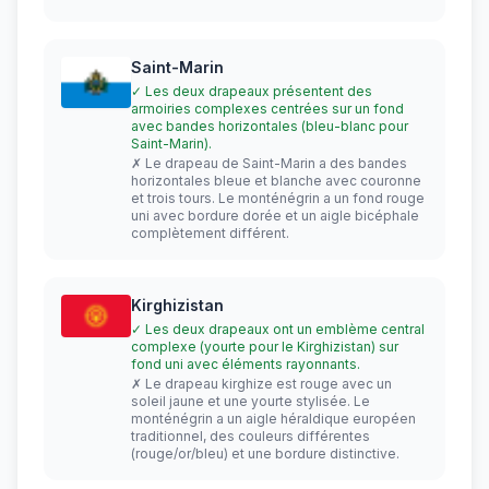
Saint-Marin
✓ Les deux drapeaux présentent des
armoiries complexes centrées sur un fond
avec bandes horizontales (bleu-blanc pour
Saint-Marin).
✗ Le drapeau de Saint-Marin a des bandes
horizontales bleue et blanche avec couronne
et trois tours. Le monténégrin a un fond rouge
uni avec bordure dorée et un aigle bicéphale
complètement différent.
Kirghizistan
✓ Les deux drapeaux ont un emblème central
complexe (yourte pour le Kirghizistan) sur
fond uni avec éléments rayonnants.
✗ Le drapeau kirghize est rouge avec un
soleil jaune et une yourte stylisée. Le
monténégrin a un aigle héraldique européen
traditionnel, des couleurs différentes
(rouge/or/bleu) et une bordure distinctive.