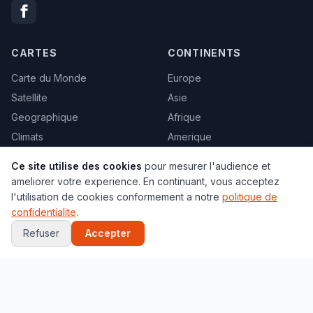
CARTES
CONTINENTS
Carte du Monde
Europe
Satellite
Asie
Geographique
Afrique
Climats
Amerique
Carte vierge
Oceanie
Ce site utilise des cookies
pour mesurer l'audience et
Politique
Tous les pays →
ameliorer votre experience. En continuant, vous acceptez
Toutes les cartes →
l'utilisation de cookies conformement a notre
politique de
confidentialite
.
VILLES
JEUX
Refuser
Accepter
Paris
Globe 3D
New York
Quiz Capitales
Tokyo
Quiz Drapeaux