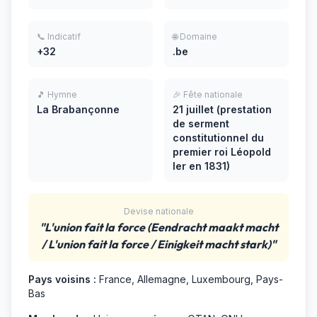
📞 Indicatif
🌐 Domaine
+32
.be
🎵 Hymne
🎉 Fête nationale
La Brabançonne
21 juillet (prestation
de serment
constitutionnel du
premier roi Léopold
Ier en 1831)
Devise nationale
"L'union fait la force (Eendracht maakt macht
/ L'union fait la force / Einigkeit macht stark)"
Pays voisins :
France, Allemagne, Luxembourg, Pays-
Bas