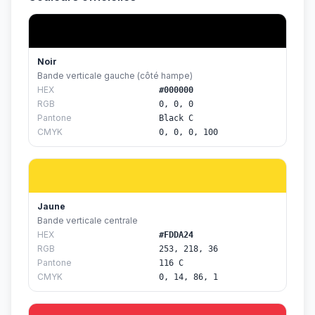
Noir
Bande verticale gauche (côté hampe)
HEX
#000000
RGB
0, 0, 0
Pantone
Black C
CMYK
0, 0, 0, 100
Jaune
Bande verticale centrale
HEX
#FDDA24
RGB
253, 218, 36
Pantone
116 C
CMYK
0, 14, 86, 1