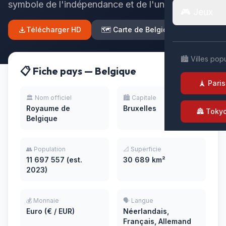
symbole de l'indépendance et de l'unité nationale
🎮 Jeux
Télécharger HD
🗺️ Carte de Belgique
🏙️ Villes pop
📋 Fiche pays — Belgique
🗼 Paris
🏛️ Nom officiel
🏙️ Capitale
Royaume de
Bruxelles
🏯 Toky
Belgique
👥 Population
📐 Superficie
11 697 557 (est.
30 689 km²
2023)
💰 Monnaie
🗣️ Langue
Euro (€ / EUR)
Néerlandais,
Français, Allemand