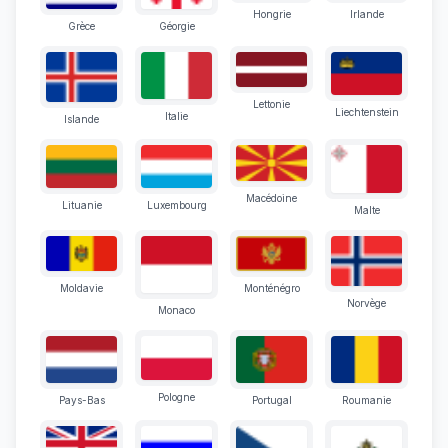
Hongrie
Irlande
Grèce
Géorgie
Lettonie
Liechtenstein
Italie
Islande
Macédoine
Lituanie
Luxembourg
Malte
Moldavie
Monténégro
Norvège
Monaco
Pologne
Pays-Bas
Portugal
Roumanie