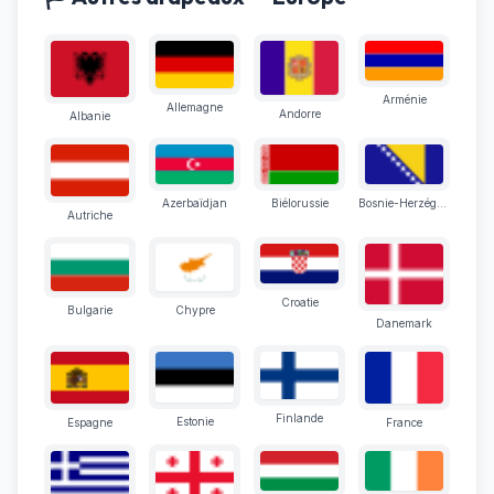
Arménie
Allemagne
Andorre
Albanie
Azerbaïdjan
Biélorussie
Bosnie-Herzégovine
Autriche
Croatie
Bulgarie
Chypre
Danemark
Finlande
Estonie
Espagne
France