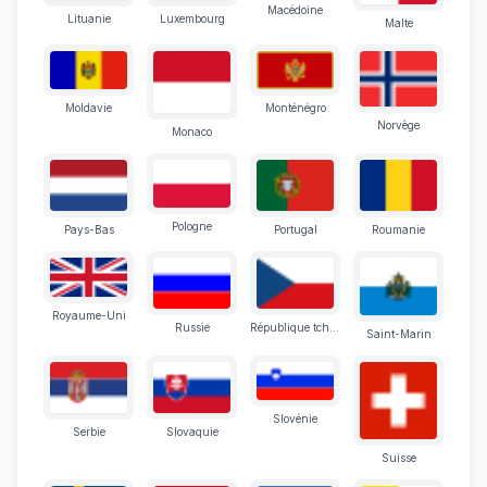
Macédoine
Lituanie
Luxembourg
Malte
Moldavie
Monténégro
Norvège
Monaco
Pologne
Pays-Bas
Portugal
Roumanie
Royaume-Uni
Russie
République tchèque
Saint-Marin
Slovénie
Serbie
Slovaquie
Suisse