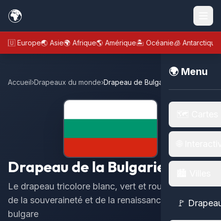
🌍
🇪🇺 Europe
🌏 Asie
🌍 Afrique
🌎 Amérique
🏝️ Océanie
🧊 Antarctique
🌍 Menu
Accueil
›
Drapeaux du monde
›
Drapeau de Bulgarie
🗺️ Cartes
🌐 Interacti
Drapeau de la Bulgarie
🏙️ Villes
Le drapeau tricolore blanc, vert et rouge, symbole
de la souveraineté et de la renaissance nationale
🚩 Drapea
bulgare