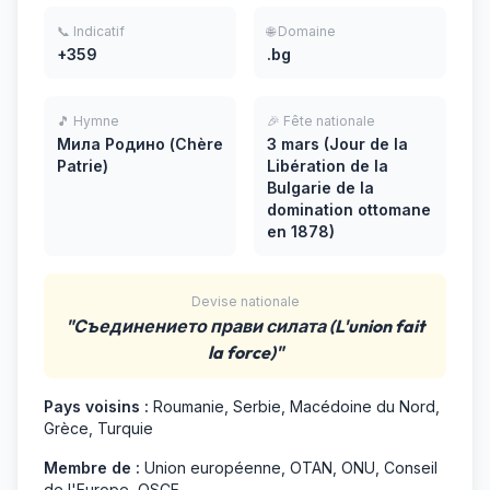
📞 Indicatif
🌐 Domaine
+359
.bg
🎵 Hymne
🎉 Fête nationale
Мила Родино (Chère
3 mars (Jour de la
Patrie)
Libération de la
Bulgarie de la
domination ottomane
en 1878)
Devise nationale
"Съединението прави силата (L'union fait
la force)"
Pays voisins :
Roumanie, Serbie, Macédoine du Nord,
Grèce, Turquie
Membre de :
Union européenne, OTAN, ONU, Conseil
de l'Europe, OSCE