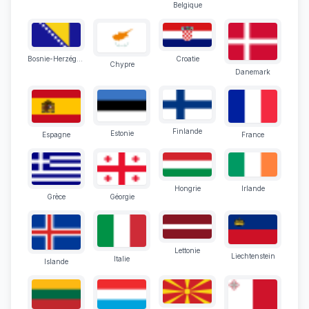
Belgique
Bosnie-Herzégovine
Croatie
Chypre
Danemark
Finlande
Estonie
Espagne
France
Hongrie
Irlande
Grèce
Géorgie
Lettonie
Liechtenstein
Italie
Islande