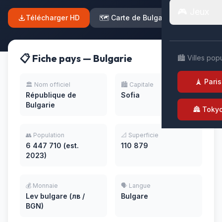
🎮 Jeux
Télécharger HD
🗺️ Carte de Bulgarie
📋 Fiche pays — Bulgarie
🏙️ Villes pop
🗼 Paris
🏛️ Nom officiel
🏙️ Capitale
République de
Sofia
Bulgarie
🏯 Toky
👥 Population
📐 Superficie
6 447 710 (est.
110 879
2023)
💰 Monnaie
🗣️ Langue
Lev bulgare (лв /
Bulgare
BGN)