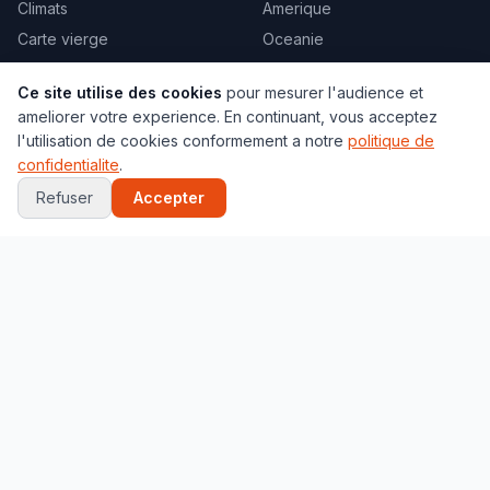
Climats
Amerique
Carte vierge
Oceanie
Politique
Tous les pays →
Ce site utilise des cookies
pour mesurer l'audience et
Toutes les cartes →
ameliorer votre experience. En continuant, vous acceptez
l'utilisation de cookies conformement a notre
politique de
VILLES
JEUX
confidentialite
.
Paris
Globe 3D
Refuser
Accepter
New York
Quiz Capitales
Tokyo
Quiz Drapeaux
Londres
Localisation
Marrakech
Memory
Toutes les villes →
Puzzle
Tous les jeux →
PAYS POPULAIRES