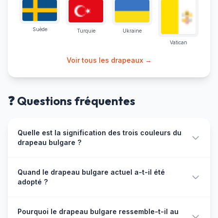
Suède
Turquie
Ukraine
Vatican
Voir tous les drapeaux →
❓ Questions fréquentes
Quelle est la signification des trois couleurs du
drapeau bulgare ?
Les trois couleurs du drapeau bulgare portent une
Quand le drapeau bulgare actuel a-t-il été
signification historique et symbolique profonde. Le blanc
adopté ?
représente la paix, la liberté et la pureté des aspirations
nationales. Le vert symbolise la fertilité des terres
Le drapeau bulgare actuel, composé de trois bandes
bulgares, l'agriculture, les forêts et l'espoir d'une nation
Pourquoi le drapeau bulgare ressemble-t-il au
horizontales égales blanc, vert et rouge sans aucun
renaissante. Le rouge incarne le courage, la bravoure et